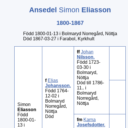
Ansedel
Simon
Eliasson
1800-1867
Född 1800-01-13 i Bolmaryd Norregård, Nöttja
Död 1867-03-27 i Farabol, Kyrkhult
ff
Johan
Nilsson
.
Född 1723-
03-30 i
Bolmaryd,
Nöttja
f
Elias
Död till 1786-
Johansson
.
11.. i
Född 1764-
Bolmaryd
12-02 i
Norregård,
Bolmaryd
Nöttja
Simon
Norregård,
Eliasson
Nöttja
Född
Död
fm
Karna
1800-01-
Josefsdotter
.
13 i