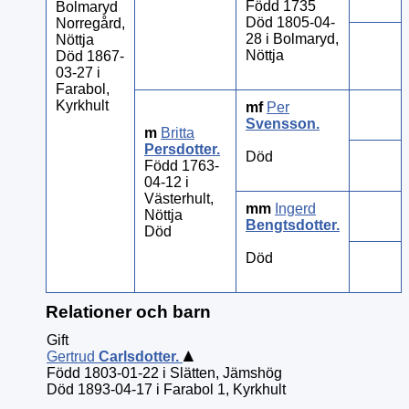
Född 1735
Bolmaryd
Död 1805-04-
Norregård,
28 i Bolmaryd,
Nöttja
Nöttja
Död 1867-
03-27 i
Farabol,
Kyrkhult
mf
Per
Svensson
.
m
Britta
Persdotter
.
Död
Född 1763-
04-12 i
Västerhult,
mm
Ingerd
Nöttja
Bengtsdotter
.
Död
Död
Relationer och barn
Gift
Gertrud
Carlsdotter
.
Född 1803-01-22 i Slätten, Jämshög
Död 1893-04-17 i Farabol 1, Kyrkhult