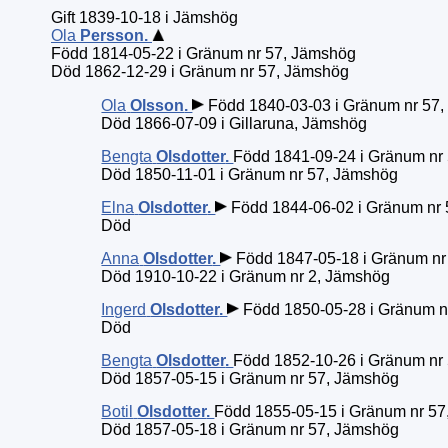
Gift 1839-10-18 i Jämshög
Ola
Persson
.
Född 1814-05-22 i Gränum nr 57, Jämshög
Död 1862-12-29 i Gränum nr 57, Jämshög
Ola
Olsson
.
Född 1840-03-03 i Gränum nr 57
Död 1866-07-09 i Gillaruna, Jämshög
Bengta
Olsdotter
.
Född 1841-09-24 i Gränum nr
Död 1850-11-01 i Gränum nr 57, Jämshög
Elna
Olsdotter
.
Född 1844-06-02 i Gränum nr
Död
Anna
Olsdotter
.
Född 1847-05-18 i Gränum nr
Död 1910-10-22 i Gränum nr 2, Jämshög
Ingerd
Olsdotter
.
Född 1850-05-28 i Gränum n
Död
Bengta
Olsdotter
.
Född 1852-10-26 i Gränum nr
Död 1857-05-15 i Gränum nr 57, Jämshög
Botil
Olsdotter
.
Född 1855-05-15 i Gränum nr 5
Död 1857-05-18 i Gränum nr 57, Jämshög