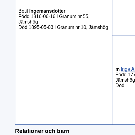
Botil
Ingemansdotter
Född 1816-06-16 i Gränum nr 55,
Jämshög
Död 1895-05-03 i Gränum nr 10, Jämshög
m
Inga
A
Född 177
Jämshög
Död
Relationer och barn