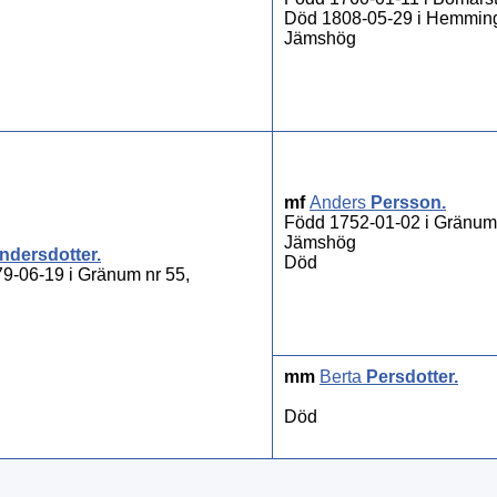
Död 1808-05-29 i Hemmin
Jämshög
mf
Anders
Persson
.
Född 1752-01-02 i Gränum 
Jämshög
ndersdotter
.
Död
9-06-19 i Gränum nr 55,
mm
Berta
Persdotter
.
Död