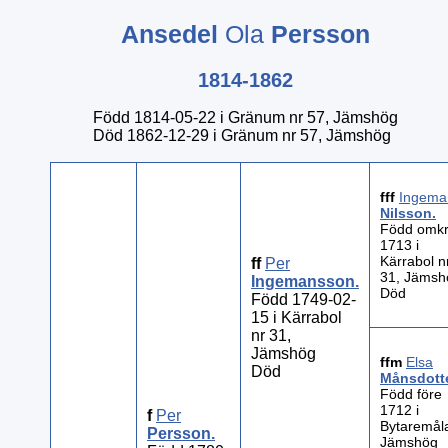
Ansedel
Ola
Persson
1814-1862
Född 1814-05-22 i Gränum nr 57, Jämshög
Död 1862-12-29 i Gränum nr 57, Jämshög
fff
Ingema
Nilsson
.
Född omkr
1713 i
Kärrabol n
ff
Per
31, Jämsh
Ingemansson
.
Död
Född 1749-02-
15 i Kärrabol
nr 31,
Jämshög
ffm
Elsa
Död
Månsdott
Född före
1712 i
f
Per
Bytaremål
Persson
.
Jämshög