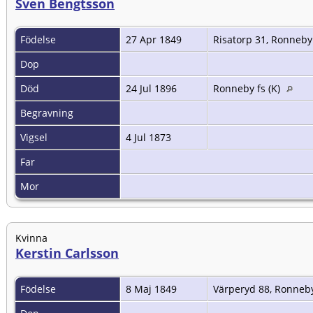
Sven Bengtsson
Födelse
27 Apr 1849
Risatorp 31, Ronneby 
Dop
Död
24 Jul 1896
Ronneby fs (K)
Begravning
Vigsel
4 Jul 1873
Far
Mor
Kvinna
Kerstin Carlsson
Födelse
8 Maj 1849
Värperyd 88, Ronneby