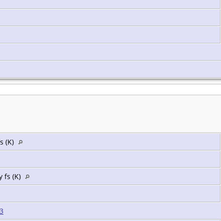
s (K)
 fs (K)
3