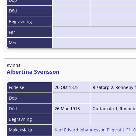
Dop
Död
Begravning
Far
Mor
Kvinna
Albertina Svensson
Födelse
20 Okt 1875
Risatorp 2, Ronneby f
Dop
Död
26 Mar 1913
Guttamåla 1, Ronneby
Begravning
Make/Maka
Karl Edvard Johannesson Pilqvist
|
F110