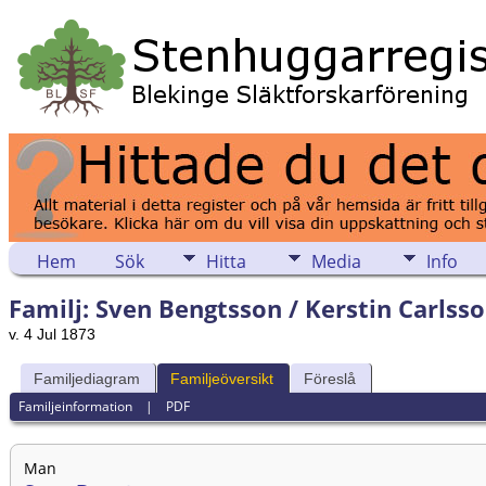
Hem
Sök
Hitta
Media
Info
Familj: Sven Bengtsson / Kerstin Carlsso
v. 4 Jul 1873
Familjediagram
Familjeöversikt
Föreslå
Familjeinformation
|
PDF
Man