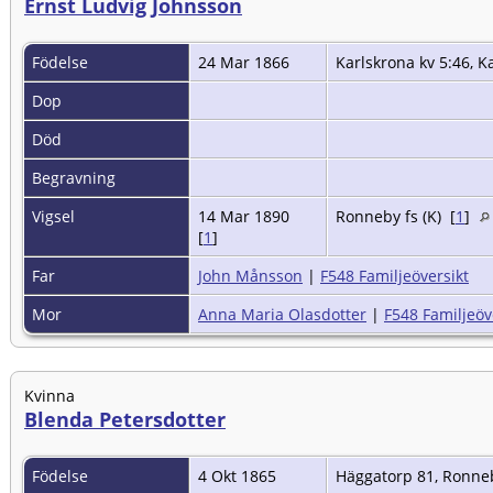
Ernst Ludvig Johnsson
Födelse
24 Mar 1866
Karlskrona kv 5:46, K
Dop
Död
Begravning
Vigsel
14 Mar 1890
Ronneby fs (K) [
1
]
[
1
]
Far
John Månsson
|
F548 Familjeöversikt
Mor
Anna Maria Olasdotter
|
F548 Familjeöv
Kvinna
Blenda Petersdotter
Födelse
4 Okt 1865
Häggatorp 81, Ronneb