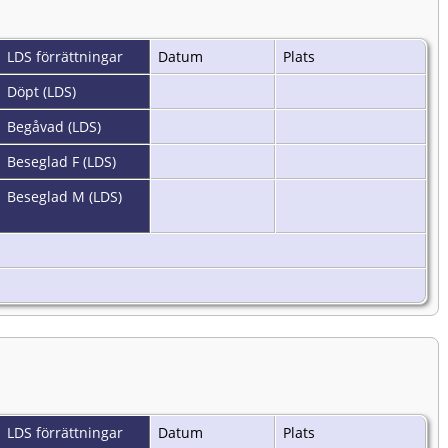
LDS förrättningar
Datum
Plats
Döpt (LDS)
Begåvad (LDS)
Beseglad F (LDS)
Beseglad M (LDS)
LDS förrättningar
Datum
Plats