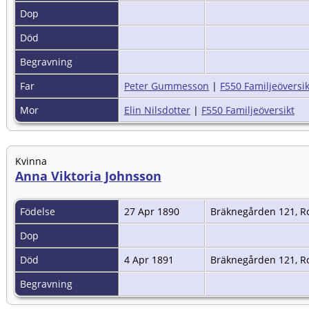
Dop
Död
Begravning
Far
Peter Gummesson
|
F550 Familjeöversik
Mor
Elin Nilsdotter
|
F550 Familjeöversikt
Kvinna
Anna Viktoria Johnsson
Födelse
27 Apr 1890
Bräknegården 121, R
Dop
Död
4 Apr 1891
Bräknegården 121, R
Begravning