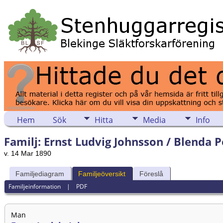
Hem
Sök
Hitta
Media
Info
Familj: Ernst Ludvig Johnsson / Blenda P
v. 14 Mar 1890
Familjediagram
Familjeöversikt
Föreslå
Familjeinformation
|
PDF
Man