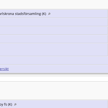
arlskrona stadsförsamling (K)
ersikt
y fs (K)