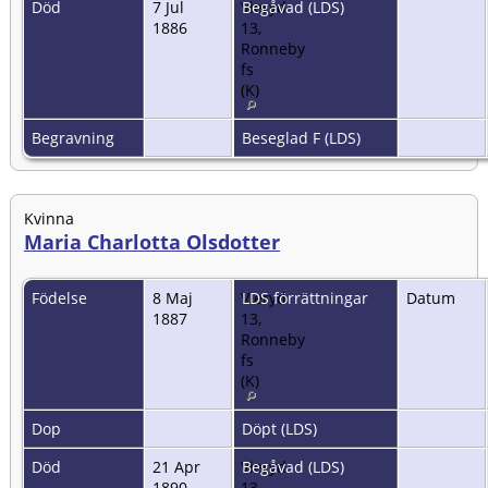
Död
7 Jul
Vieryd
Begåvad (LDS)
1886
13,
Ronneby
fs
(K)
Begravning
Beseglad F (LDS)
Kvinna
Maria Charlotta Olsdotter
Födelse
8 Maj
Vieryd
LDS förrättningar
Datum
1887
13,
Ronneby
fs
(K)
Dop
Döpt (LDS)
Död
21 Apr
Vieryd
Begåvad (LDS)
1890
13,