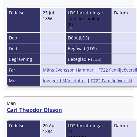
Födelse
25 Jul
Karlskrona
LDS förrättningar
Datum
1856
stadsförsamling
(K)
Dop
Döpt (LDS)
Död
Begåvad (LDS)
Begravning
Beseglad F (LDS)
Far
Måns Svensson Hammar
|
F722 Familjeöversi
Mor
Ingegerd Månsdotter
|
F722 Familjeöversikt
Man
Carl Theodor Olsson
Födelse
20 Apr
Vieryd
LDS förrättningar
Datum
1884
13,