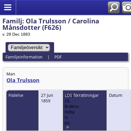
Familj: Ola Trulsson / Carolina
Månsdotter (F626)
v. 28 Dec 1883
Familjeinformation
|
PDF
Man
Ola Trulsson
Födelse
27 Jun
Väby
LDS förrättningar
Datum
1859
26,
Bräkne-
Hoby
fs
(K)