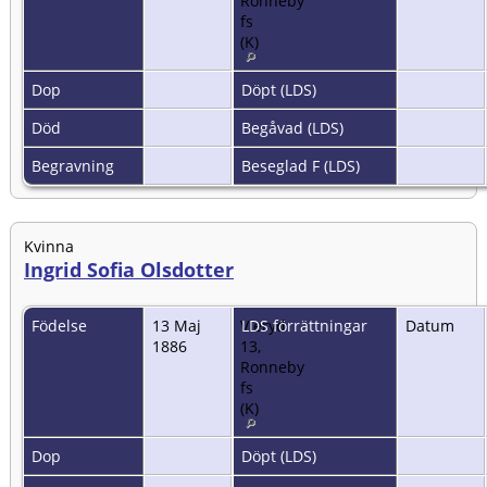
Ronneby
fs
(K)
Dop
Döpt (LDS)
Död
Begåvad (LDS)
Begravning
Beseglad F (LDS)
Kvinna
Ingrid Sofia Olsdotter
Födelse
13 Maj
Vieryd
LDS förrättningar
Datum
1886
13,
Ronneby
fs
(K)
Dop
Döpt (LDS)