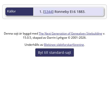
Källor
[
S344
] Ronneby EI:6 1883.
Denna sajt är byggd med
The Next Generation of Genealogy Sitebuilding
v.
15.0.5, skapad av Darrin Lythgoe © 2001-2026.
Underhålls av
Blekinge släktforskarförening
.
Byt till standard-sajt