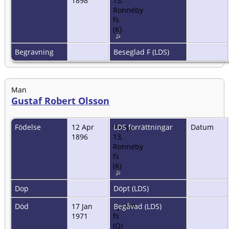
1898
13,
Ronneby
fs
(K)
Begravning
Beseglad F (LDS)
Man
Gustaf Robert Olsson
Födelse
12 Apr
Vieryd
LDS förrättningar
Datum
1896
13,
Ronneby
fs
(K)
Dop
Döpt (LDS)
Död
17 Jan
Lysekil
Begåvad (LDS)
1971
fs
(O)