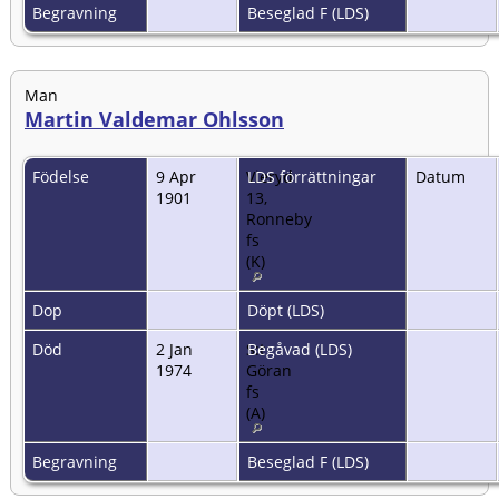
Begravning
Beseglad F (LDS)
Man
Martin Valdemar Ohlsson
Födelse
9 Apr
Vieryd
LDS förrättningar
Datum
1901
13,
Ronneby
fs
(K)
Dop
Döpt (LDS)
Död
2 Jan
S:t
Begåvad (LDS)
1974
Göran
fs
(A)
Begravning
Beseglad F (LDS)