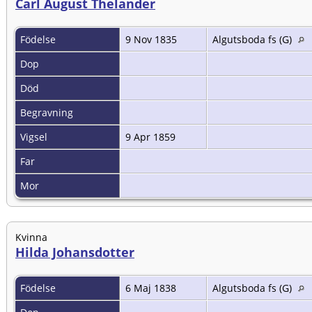
Carl August Thelander
Födelse
9 Nov 1835
Algutsboda fs (G)
Dop
Död
Begravning
Vigsel
9 Apr 1859
Far
Mor
Kvinna
Hilda Johansdotter
Födelse
6 Maj 1838
Algutsboda fs (G)