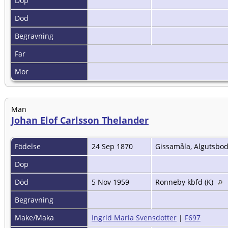
Dop
Död
Begravning
Far
Mor
Man
Johan Elof Carlsson Thelander
Födelse
24 Sep 1870
Gissamåla, Algutsbod
Dop
Död
5 Nov 1959
Ronneby kbfd (K)
Begravning
Make/Maka
Ingrid Maria Svensdotter
|
F697