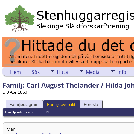
Hem
Sök
Hitta
Media
Info
Familj: Carl August Thelander / Hilda Jo
v. 9 Apr 1859
Familjediagram
Familjeöversikt
Föreslå
Familjeinformation
|
PDF
Man