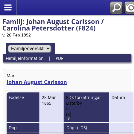
Familj: Johan August Carlsson /
Carolina Petersdotter (F824)
v. 26 Feb 1892
Familjeinformation
|
PDF
Man
Johan August Carlsson
Födelse
28 Mar
Korsanäs,
LDS förrättningar
Datum
1865
Listerby
fs
(K)
Dop
Döpt (LDS)