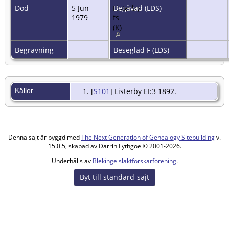
Död
5 Jun
Listerby
Begåvad (LDS)
1979
fs
(K)
Begravning
Beseglad F (LDS)
Källor
[
S101
] Listerby EI:3 1892.
Denna sajt är byggd med
The Next Generation of Genealogy Sitebuilding
v.
15.0.5, skapad av Darrin Lythgoe © 2001-2026.
Underhålls av
Blekinge släktforskarförening
.
Byt till standard-sajt