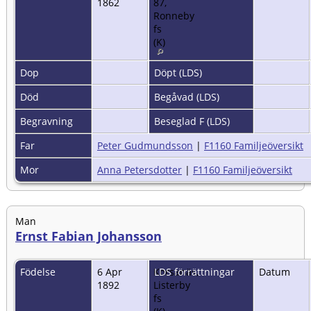
1862
87,
Ronneby
fs
(K)
Dop
Döpt (LDS)
Död
Begåvad (LDS)
Begravning
Beseglad F (LDS)
Far
Peter Gudmundsson
|
F1160 Familjeöversikt
Mor
Anna Petersdotter
|
F1160 Familjeöversikt
Man
Ernst Fabian Johansson
Födelse
6 Apr
Korsanäs,
LDS förrättningar
Datum
1892
Listerby
fs