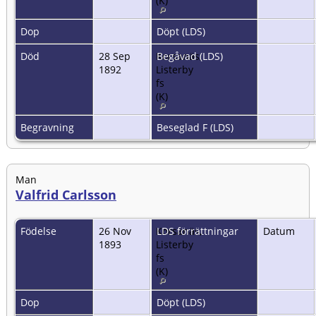
(K)
Dop
Döpt (LDS)
Död
28 Sep
Korsanäs,
Begåvad (LDS)
1892
Listerby
fs
(K)
Begravning
Beseglad F (LDS)
Man
Valfrid Carlsson
Födelse
26 Nov
Korsanäs,
LDS förrättningar
Datum
1893
Listerby
fs
(K)
Dop
Döpt (LDS)