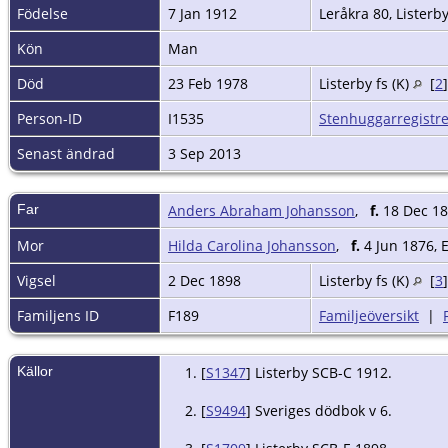
Födelse
7 Jan 1912
Leråkra 80, Listerby
Kön
Man
Död
23 Feb 1978
Listerby fs (K)
[
2
Person-ID
I1535
Stenhuggarregistre
Senast ändrad
3 Sep 2013
Far
Anders Abraham Johansson
,
f.
18 Dec 18
Mor
Hilda Carolina Johansson
,
f.
4 Jun 1876, E
Vigsel
2 Dec 1898
Listerby fs (K)
[
3
Familjens ID
F189
Familjeöversikt
|
Källor
[
S1347
] Listerby SCB-C 1912.
[
S9494
] Sveriges dödbok v 6.