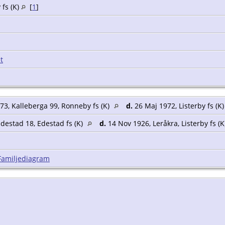
 fs (K)
[
1
]
]
t
73, Kalleberga 99, Ronneby fs (K)
d.
26 Maj 1972, Listerby fs (K
destad 18, Edestad fs (K)
d.
14 Nov 1926, Leråkra, Listerby fs (
]
Familjediagram