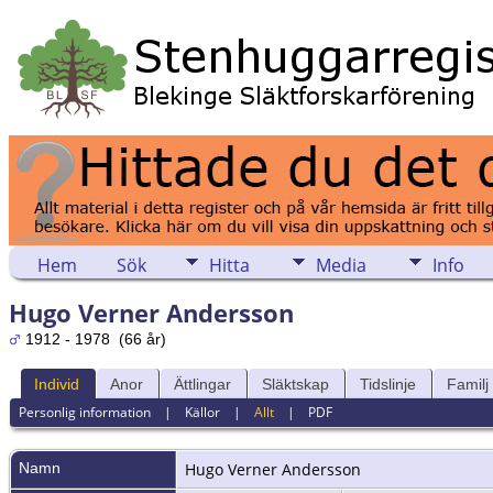
Hem
Sök
Hitta
Media
Info
Hugo Verner Andersson
1912 - 1978 (66 år)
Individ
Anor
Ättlingar
Släktskap
Tidslinje
Familj
Personlig information
|
Källor
|
Allt
|
PDF
Namn
Hugo Verner
Andersson