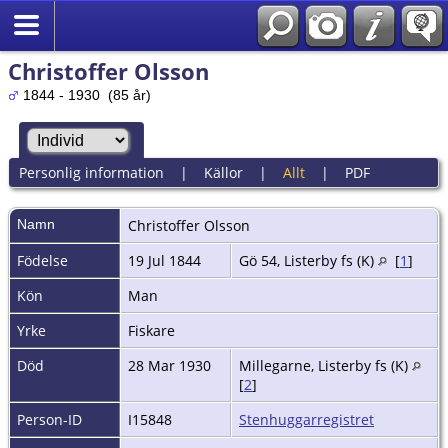
Christoffer Olsson
1844 - 1930 (85 år)
Personlig information
|
Källor
|
Allt
|
PDF
Namn
Christoffer
Olsson
Födelse
19 Jul 1844
Gö 54, Listerby fs (K)
[
1
]
Kön
Man
Yrke
Fiskare
Död
28 Mar 1930
Millegarne, Listerby fs (K)
[
2
]
Person-ID
I15848
Stenhuggarregistret