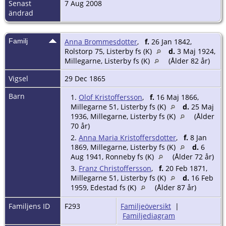
Senast
7 Aug 2008
ändrad
Familj
Anna Brommesdotter
,
f.
26 Jan 1842,
Rolstorp 75, Listerby fs (K)
d.
3 Maj 1924,
Millegarne, Listerby fs (K)
(Ålder 82 år)
Vigsel
29 Dec 1865
Barn
1.
Olof Kristoffersson
,
f.
16 Maj 1866,
Millegarne 51, Listerby fs (K)
d.
25 Maj
1936, Millegarne, Listerby fs (K)
(Ålder
70 år)
2.
Anna Maria Kristoffersdotter
,
f.
8 Jan
1869, Millegarne, Listerby fs (K)
d.
6
Aug 1941, Ronneby fs (K)
(Ålder 72 år)
3.
Franz Christoffersson
,
f.
20 Feb 1871,
Millegarne 51, Listerby fs (K)
d.
16 Feb
1959, Edestad fs (K)
(Ålder 87 år)
Familjens ID
F293
Familjeöversikt
|
Familjediagram