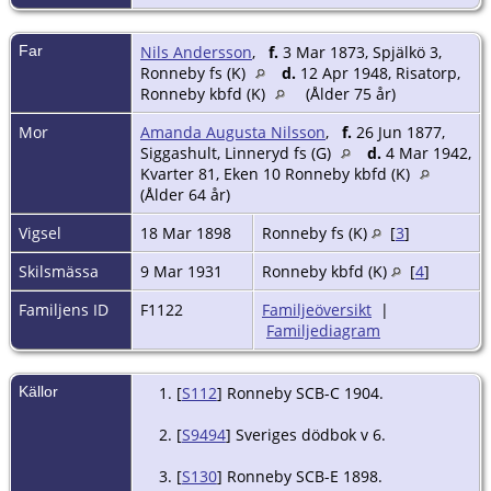
Far
Nils Andersson
,
f.
3 Mar 1873, Spjälkö 3,
Ronneby fs (K)
d.
12 Apr 1948, Risatorp,
Ronneby kbfd (K)
(Ålder 75 år)
Mor
Amanda Augusta Nilsson
,
f.
26 Jun 1877,
Siggashult, Linneryd fs (G)
d.
4 Mar 1942,
Kvarter 81, Eken 10 Ronneby kbfd (K)
(Ålder 64 år)
Vigsel
18 Mar 1898
Ronneby fs (K)
[
3
]
Skilsmässa
9 Mar 1931
Ronneby kbfd (K)
[
4
]
Familjens ID
F1122
Familjeöversikt
|
Familjediagram
Källor
[
S112
] Ronneby SCB-C 1904.
[
S9494
] Sveriges dödbok v 6.
[
S130
] Ronneby SCB-E 1898.