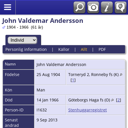
John Valdemar Andersson
1904 - 1966 (61 år)
Personlig information
|
Källor
|
Allt
|
PDF
Namn
John Valdemar
Andersson
Födelse
25 Aug 1904
Torneryd 2, Ronneby fs (K)
[
1
]
Kön
Man
Död
14 Jan 1966
Göteborgs Haga fs (O)
[
2
]
Person-ID
I1632
Stenhuggarregistret
Senast
9 Sep 2013
ändrad