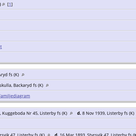
K)
[
1
]
]
t
ryd fs (K)
ulla, Backaryd fs (K)
Familjediagram
, Kuggeboda Nr 45, Listerby fs (K)
d.
8 Nov 1939, Listerby fs (K)
]
svik 47, Listerby fs (K)
d.
16 Mar 1893, Styrsvik 47, Listerby fs (