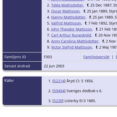
2.
Tekla Mattisdotter
,
f.
25 Dec 1887, Sty
3.
Oscar Mattisson
,
f.
25 Jan 1889, Styrs
4.
Nanny Mattisdotter
,
f.
25 Jan 1889, St
5.
Valfrid Mattisson
,
f.
7 Feb 1892, Styrs
6.
John Theodor Mattsson
,
f.
21 Feb 1894
7.
Carl Arthur Runeskjöld
,
f.
20 Nov 1895
8.
Anny Carolina Mattisdotter
,
f.
2 Nov 1
9.
Victor Sigfrid Mattisson
,
f.
2 Maj 1901,
Familjens ID
F303
Familjeöversikt
|
Senast ändrad
22 Jun 2003
Källor
[
S2214
] Åryd CI: 5 1856.
[
S9494
] Sveriges dödbok v 6.
[
S230
] Listerby EI:3 1885.