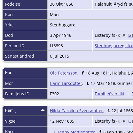
Födelse
30 Okt 1856
Halahult, Åryd fs (
Kön
Man
Yrke
Stenhuggare
Död
3 Apr 1946
Listerby fs (K)
[
2
Person-ID
I16393
Stenhuggarregistre
Senast ändrad
6 Jul 2015
Far
Ola Petersson
,
f.
18 Aug 1811, Halahult, Å
Mor
Carin Larsdotter
,
f.
17 Mar 1818, Gunnersk
Familjens ID
F302
Familjeöversikt
|
Familj
Hilda Carolina Svensdotter
,
f.
22 Jul 1863
Vigsel
12 Nov 1885
Listerby fs (K)
[
3
Barn
1.
Jenny Mattisdotter
,
f.
6 Feb 1886, Styr