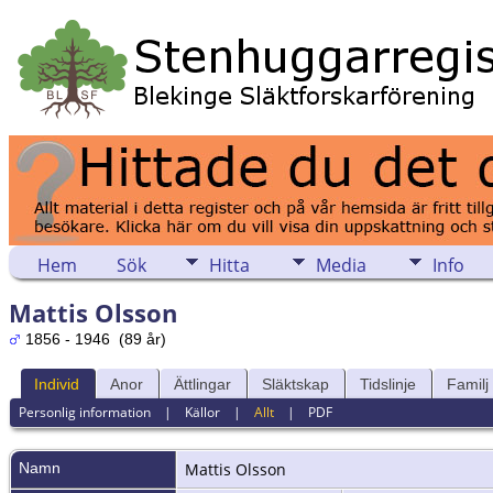
Hem
Sök
Hitta
Media
Info
Mattis Olsson
1856 - 1946 (89 år)
Individ
Anor
Ättlingar
Släktskap
Tidslinje
Familj
Personlig information
|
Källor
|
Allt
|
PDF
Namn
Mattis
Olsson