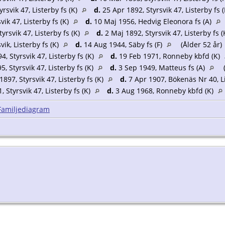
rsvik 47, Listerby fs (K)
d.
25 Apr 1892, Styrsvik 47, Listerby fs 
vik 47, Listerby fs (K)
d.
10 Maj 1956, Hedvig Eleonora fs (A)
yrsvik 47, Listerby fs (K)
d.
2 Maj 1892, Styrsvik 47, Listerby fs 
vik, Listerby fs (K)
d.
14 Aug 1944, Säby fs (F)
(Ålder 52 år)
, Styrsvik 47, Listerby fs (K)
d.
19 Feb 1971, Ronneby kbfd (K)
, Styrsvik 47, Listerby fs (K)
d.
3 Sep 1949, Matteus fs (A)
(
897, Styrsvik 47, Listerby fs (K)
d.
7 Apr 1907, Bökenäs Nr 40, Li
 Styrsvik 47, Listerby fs (K)
d.
3 Aug 1968, Ronneby kbfd (K)
Familjediagram