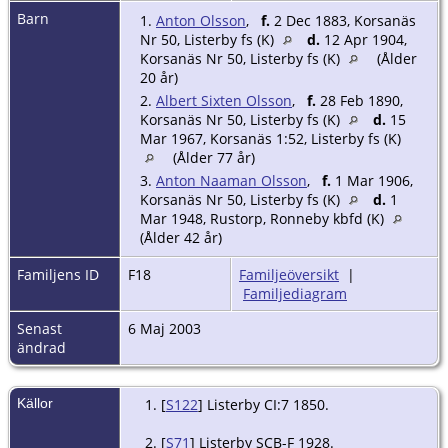
Barn
1.
Anton Olsson
,
f.
2 Dec 1883, Korsanäs
Nr 50, Listerby fs (K)
d.
12 Apr 1904,
Korsanäs Nr 50, Listerby fs (K)
(Ålder
20 år)
2.
Albert Sixten Olsson
,
f.
28 Feb 1890,
Korsanäs Nr 50, Listerby fs (K)
d.
15
Mar 1967, Korsanäs 1:52, Listerby fs (K)
(Ålder 77 år)
3.
Anton Naaman Olsson
,
f.
1 Mar 1906,
Korsanäs Nr 50, Listerby fs (K)
d.
1
Mar 1948, Rustorp, Ronneby kbfd (K)
(Ålder 42 år)
Familjens ID
F18
Familjeöversikt
|
Familjediagram
Senast
6 Maj 2003
ändrad
Källor
[
S122
] Listerby CI:7 1850.
[
S71
] Listerby SCB-F 1928.