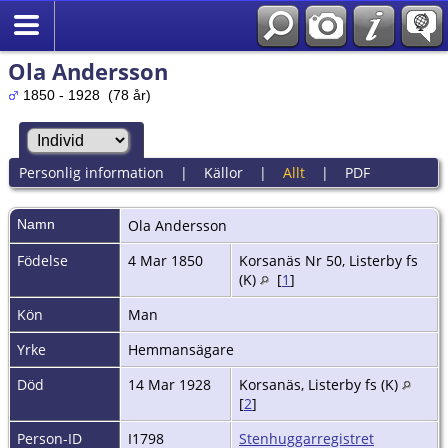
Ola Andersson
1850 - 1928 (78 år)
Personlig information
|
Källor
|
Allt
|
PDF
Namn
Ola
Andersson
Födelse
4 Mar 1850
Korsanäs Nr 50, Listerby fs
(K)
[
1
]
Kön
Man
Yrke
Hemmansägare
Död
14 Mar 1928
Korsanäs, Listerby fs (K)
[
2
]
Person-ID
I1798
Stenhuggarregistret