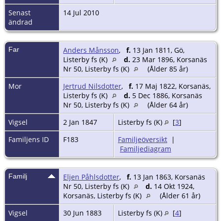
Senast
14 Jul 2010
ändrad
Far
Anders Månsson
,
f.
13 Jan 1811, Gö,
Listerby fs (K)
d.
23 Mar 1896, Korsanäs
Nr 50, Listerby fs (K)
(Ålder 85 år)
Mor
Jertrud Nilsdotter
,
f.
17 Maj 1822, Korsanäs,
Listerby fs (K)
d.
5 Dec 1886, Korsanäs
Nr 50, Listerby fs (K)
(Ålder 64 år)
Vigsel
2 Jan 1847
Listerby fs (K)
[
3
]
Familjens ID
F183
Familjeöversikt
|
Familjediagram
Familj
Eljen Påhlsdotter
,
f.
13 Jan 1863, Korsanäs
Nr 50, Listerby fs (K)
d.
14 Okt 1924,
Korsanäs, Listerby fs (K)
(Ålder 61 år)
Vigsel
30 Jun 1883
Listerby fs (K)
[
4
]