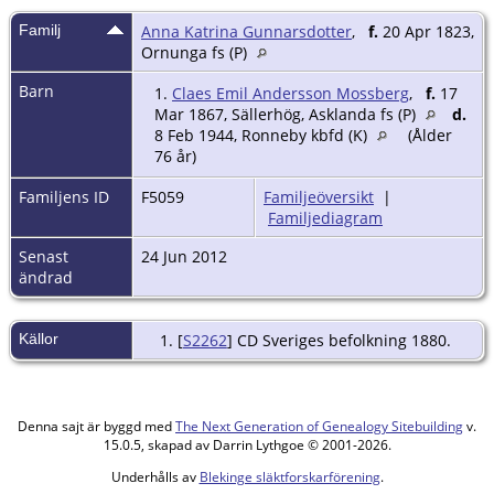
Familj
Anna Katrina Gunnarsdotter
,
f.
20 Apr 1823,
Ornunga fs (P)
Barn
1.
Claes Emil Andersson Mossberg
,
f.
17
Mar 1867, Sällerhög, Asklanda fs (P)
d.
8 Feb 1944, Ronneby kbfd (K)
(Ålder
76 år)
Familjens ID
F5059
Familjeöversikt
|
Familjediagram
Senast
24 Jun 2012
ändrad
Källor
[
S2262
] CD Sveriges befolkning 1880.
Denna sajt är byggd med
The Next Generation of Genealogy Sitebuilding
v.
15.0.5, skapad av Darrin Lythgoe © 2001-2026.
Underhålls av
Blekinge släktforskarförening
.