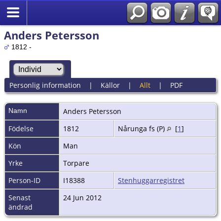
Anders Petersson
1812 -
Personlig information
|
Källor
|
Allt
|
PDF
Namn
Anders
Petersson
Födelse
1812
Nårunga fs (P)
[
1
]
Kön
Man
Yrke
Torpare
Person-ID
I18388
Stenhuggarregistret
Senast
24 Jun 2012
ändrad