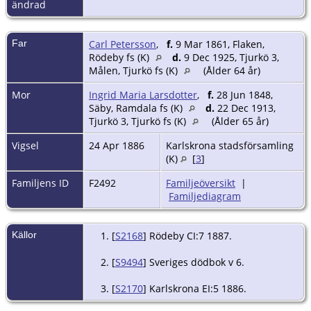
ändrad
Far
Carl Petersson
,
f.
9 Mar 1861, Flaken,
Rödeby fs (K)
d.
9 Dec 1925, Tjurkö 3,
Målen, Tjurkö fs (K)
(Ålder 64 år)
Mor
Ingrid Maria Larsdotter
,
f.
28 Jun 1848,
Säby, Ramdala fs (K)
d.
22 Dec 1913,
Tjurkö 3, Tjurkö fs (K)
(Ålder 65 år)
Vigsel
24 Apr 1886
Karlskrona stadsförsamling
(K)
[
3
]
Familjens ID
F2492
Familjeöversikt
|
Familjediagram
Källor
[
S2168
] Rödeby CI:7 1887.
[
S9494
] Sveriges dödbok v 6.
[
S2170
] Karlskrona EI:5 1886.