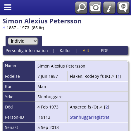
Simon Alexius Petersson
1887 - 1973 (85 år)
Personlig information
|
Källor
|
Allt
|
PDF
Namn
Simon Alexius
Petersson
Födelse
7 Jun 1887
Flaken, Rödeby fs (K)
[
1
]
Kön
Man
Yrke
Stenhuggare
Död
4 Feb 1973
Angered fs (O)
[
2
]
Person-ID
I19113
Stenhuggarregistret
Senast
5 Sep 2013