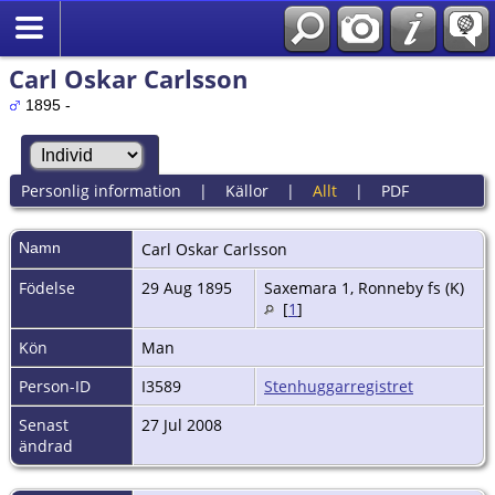
Carl Oskar Carlsson
1895 -
Personlig information
|
Källor
|
Allt
|
PDF
Namn
Carl Oskar
Carlsson
Födelse
29 Aug 1895
Saxemara 1, Ronneby fs (K)
[
1
]
Kön
Man
Person-ID
I3589
Stenhuggarregistret
Senast
27 Jul 2008
ändrad