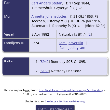
Far
Carl Anders Stefan
,
f.
17 Sep 1844,
Timmershult, Gryteryd fs (F)
Mor
Annette Johansdotter
,
f.
31 Okt 1853, På
socknen, Listerby fs (K)
d.
26 Jan 1916,
Saxemara 1, Ronneby fs (K)
(Ålder 62 år)
Vigsel
8 Apr 1882
Nättraby fs (K)
[
2
]
Familjens ID
F274
Familjeöversikt
|
Familjediagram
Källor
[
S942
] Ronneby SCB-C 1895.
[
S159
] Nättraby EI:3 1882.
Denna sajt är byggd med
The Next Generation of Genealogy Sitebuilding
v.
15.0.5, skapad av Darrin Lythgoe © 2001-2026.
Underhålls av
Blekinge släktforskarförening
.
Byt till standard-sajt