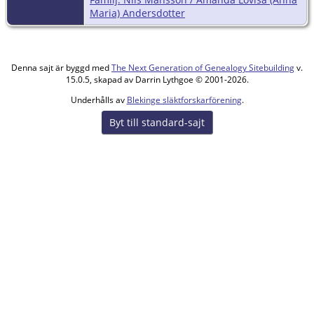
Maria) Andersdotter
Denna sajt är byggd med
The Next Generation of Genealogy Sitebuilding
v.
15.0.5, skapad av Darrin Lythgoe © 2001-2026.
Underhålls av
Blekinge släktforskarförening
.
Byt till standard-sajt