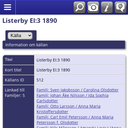
Listerby EI:3 1890
Information om källan
Titel
Listerby EI:3 1890
Kort titel
Listerby EI:3 1890
Källans ID
S12
Länkad till
Familj: Sven Jakobsson / Carolina Olsdotter
Familjer: 5
Familj: Johan Åke Nilsson / Ida Sophia
Carlsdotter
Familj: Otto Larsson / Anna Maria
Kristoffersdotter
Familj: Carl Emil Petersson / Anna Maria
Petersson f. Olsdotter
Familj: Nils Månsson / Amanda Lovisa (Anna