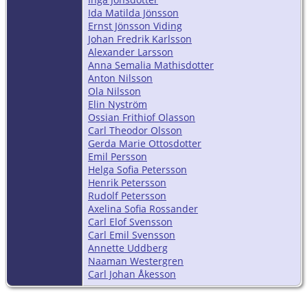
Ida Matilda Jönsson
Ernst Jönsson Viding
Johan Fredrik Karlsson
Alexander Larsson
Anna Semalia Mathisdotter
Anton Nilsson
Ola Nilsson
Elin Nyström
Ossian Frithiof Olasson
Carl Theodor Olsson
Gerda Marie Ottosdotter
Emil Persson
Helga Sofia Petersson
Henrik Petersson
Rudolf Petersson
Axelina Sofia Rossander
Carl Elof Svensson
Carl Emil Svensson
Annette Uddberg
Naaman Westergren
Carl Johan Åkesson