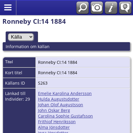
Ronneby CI:14 1884
Information om källan
Titel
Ronneby CI:14 1884
Kort titel
Ronneby CI:14 1884
Källans ID
S263
Länkad till
Emelie Karolina Andersson
Individer: 29
Hulda Augustsdotter
Johan Olof Augustsson
John Oskar Berg
Carolina Sophie Gustafsson
Frithiof Henriksson
Alma Jönsdotter
Inga Jönsdotter