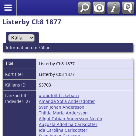
Listerby CI:8 1877
Information om källan
Titel
Listerby CI:8 1877
Kort titel
Listerby CI:8 1877
Källans ID
S3703
Länkad till
# dödfött flickebarn
Individer: 27
Amanda Sofia Andersdotter
Sven Johan Andersson
Thilda Maria Andersson
Allgot Fabian Andersson Norén
Augusta Adolfina Carlsdotter
Ida Carolina Carlsdotter
Sven Johan Carlsson