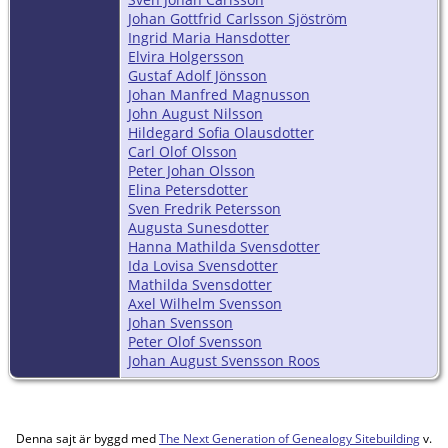
Johan Gottfrid Carlsson Sjöström
Ingrid Maria Hansdotter
Elvira Holgersson
Gustaf Adolf Jönsson
Johan Manfred Magnusson
John August Nilsson
Hildegard Sofia Olausdotter
Carl Olof Olsson
Peter Johan Olsson
Elina Petersdotter
Sven Fredrik Petersson
Augusta Sunesdotter
Hanna Mathilda Svensdotter
Ida Lovisa Svensdotter
Mathilda Svensdotter
Axel Wilhelm Svensson
Johan Svensson
Peter Olof Svensson
Johan August Svensson Roos
Denna sajt är byggd med
The Next Generation of Genealogy Sitebuilding
v.