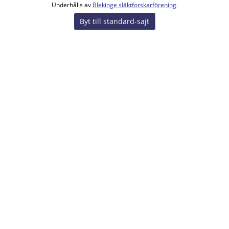
Underhålls av
Blekinge släktforskarförening
.
Byt till standard-sajt