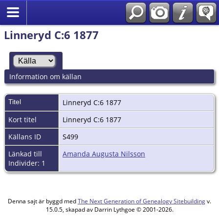
Linneryd C:6 1877
Information om källan
Titel
Linneryd C:6 1877
Kort titel
Linneryd C:6 1877
Källans ID
S499
Länkad till
Amanda Augusta Nilsson
Individer: 1
Denna sajt är byggd med
The Next Generation of Genealogy Sitebuilding
v.
15.0.5, skapad av Darrin Lythgoe © 2001-2026.