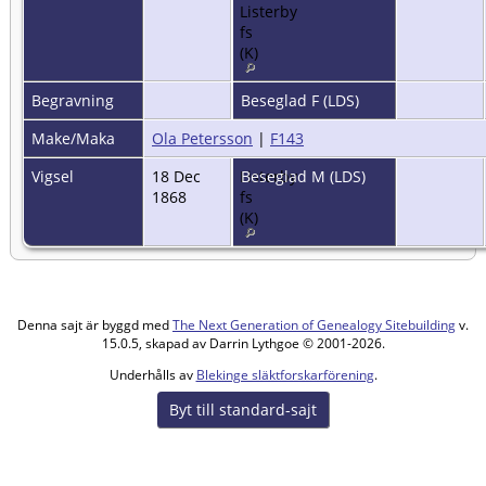
Listerby
fs
(K)
Begravning
Beseglad F (LDS)
Make/Maka
Ola Petersson
|
F143
Vigsel
18 Dec
Listerby
Beseglad M (LDS)
1868
fs
(K)
Denna sajt är byggd med
The Next Generation of Genealogy Sitebuilding
v.
15.0.5, skapad av Darrin Lythgoe © 2001-2026.
Underhålls av
Blekinge släktforskarförening
.
Byt till standard-sajt