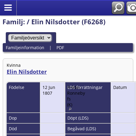
Familj: / Elin Nilsdotter (F6268)
Familjeinformation
|
PDF
Kvinna
Elin Nilsdotter
Födelse
12 Jun
Bokön,
LDS förrättningar
Datum
1807
Ronneby
fs
(K)
Dop
Döpt (LDS)
Död
Begåvad (LDS)