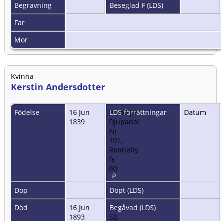
Begravning
Beseglad F (LDS)
Far
Mor
Kvinna
Kerstin Andersdotter
Födelse
16 Jun
Brotorpet,
LDS förrättningar
Datum
1839
Djupadal
Nr
101,
Ronneby
fs
(K)
Dop
Döpt (LDS)
Död
16 Jun
Gö
Begåvad (LDS)
1893
52,