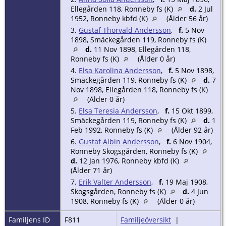
Ellegården 118, Ronneby fs (K)
d.
2 Jul
1952, Ronneby kbfd (K)
(Ålder 56 år)
3.
Gustaf Thorvald Andersson
,
f.
5 Nov
1898, Smäckegården 119, Ronneby fs (K)
d.
11 Nov 1898, Ellegården 118,
Ronneby fs (K)
(Ålder 0 år)
4.
Elsa Karolina Andersson
,
f.
5 Nov 1898,
Smäckegården 119, Ronneby fs (K)
d.
7
Nov 1898, Ellegården 118, Ronneby fs (K)
(Ålder 0 år)
5.
Elsa Teresia Andersson
,
f.
15 Okt 1899,
Smäckegården 119, Ronneby fs (K)
d.
1
Feb 1992, Ronneby fs (K)
(Ålder 92 år)
6.
Gustaf Albin Andersson
,
f.
6 Nov 1904,
Ronneby Skogsgården, Ronneby fs (K)
d.
12 Jan 1976, Ronneby kbfd (K)
(Ålder 71 år)
7.
Erik Valter Andersson
,
f.
19 Maj 1908,
Skogsgården, Ronneby fs (K)
d.
4 Jun
1908, Ronneby fs (K)
(Ålder 0 år)
Familjens ID
F811
Familjeöversikt
|