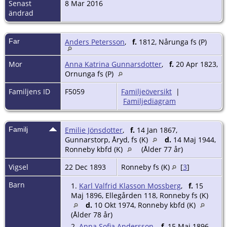
Senast
8 Mar 2016
ändrad
Far
Anders Petersson
,
f.
1812, Nårunga fs (P)
Mor
Anna Katrina Gunnarsdotter
,
f.
20 Apr 1823,
Ornunga fs (P)
Familjens ID
F5059
Familjeöversikt
|
Familjediagram
Familj
Emilie Jönsdotter
,
f.
14 Jan 1867,
Gunnarstorp, Åryd, fs (K)
d.
14 Maj 1944,
Ronneby kbfd (K)
(Ålder 77 år)
Vigsel
22 Dec 1893
Ronneby fs (K)
[
3
]
Barn
1.
Karl Valfrid Klasson Mossberg
,
f.
15
Maj 1896, Ellegården 118, Ronneby fs (K)
d.
10 Okt 1974, Ronneby kbfd (K)
(Ålder 78 år)
2.
Anna Sofia Andersson
,
f.
15 Maj 1896,