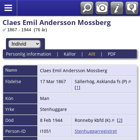
Claes Emil Andersson Mossberg
1867 - 1944 (76 år)
Personlig information
|
Källor
|
Allt
|
PDF
Namn
Claes Emil
Andersson Mossberg
Födelse
17 Mar 1867
Sällerhög, Asklanda fs (P)
[
1
]
Kön
Man
Yrke
Stenhuggare
Död
8 Feb 1944
Ronneby kbfd (K)
[
2
]
Person-ID
I1051
Stenhuggarregistret