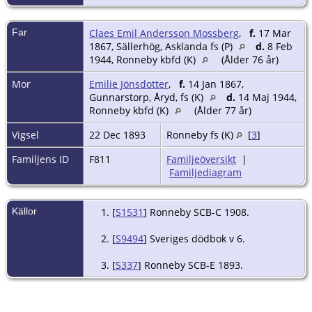
Far
Claes Emil Andersson Mossberg
,
f.
17 Mar
1867, Sällerhög, Asklanda fs (P)
d.
8 Feb
1944, Ronneby kbfd (K)
(Ålder 76 år)
Mor
Emilie Jönsdotter
,
f.
14 Jan 1867,
Gunnarstorp, Åryd, fs (K)
d.
14 Maj 1944,
Ronneby kbfd (K)
(Ålder 77 år)
Vigsel
22 Dec 1893
Ronneby fs (K)
[
3
]
Familjens ID
F811
Familjeöversikt
|
Familjediagram
Källor
[
S1531
] Ronneby SCB-C 1908.
[
S9494
] Sveriges dödbok v 6.
[
S337
] Ronneby SCB-E 1893.