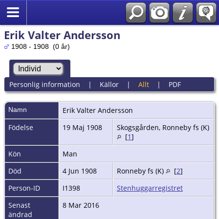
Erik Valter Andersson
1908 - 1908 (0 år)
Personlig information
|
Källor
|
Allt
|
PDF
Namn
Erik Valter
Andersson
Födelse
19 Maj 1908
Skogsgården, Ronneby fs (K)
[
1
]
Kön
Man
Död
4 Jun 1908
Ronneby fs (K)
[
2
]
Person-ID
I1398
Stenhuggarregistret
Senast
8 Mar 2016
ändrad