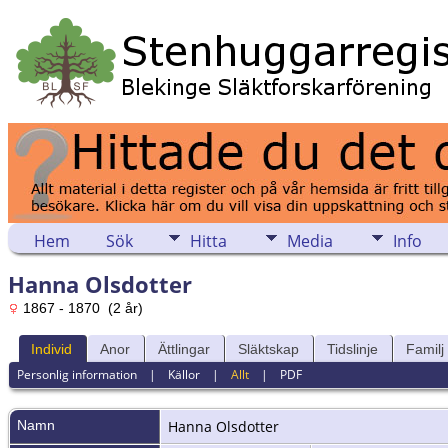
Hem
Sök
Hitta
Media
Info
Hanna Olsdotter
1867 - 1870 (2 år)
Individ
Anor
Ättlingar
Släktskap
Tidslinje
Familj
Personlig information
|
Källor
|
Allt
|
PDF
Namn
Hanna
Olsdotter