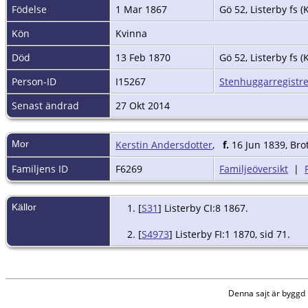
Födelse
1 Mar 1867
Gö 52, Listerby fs (
Kön
Kvinna
Död
13 Feb 1870
Gö 52, Listerby fs (
Person-ID
I15267
Stenhuggarregistre
Senast ändrad
27 Okt 2014
Mor
Kerstin Andersdotter
,
f.
16 Jun 1839, Bro
Familjens ID
F6269
Familjeöversikt
|
Källor
[
S31
] Listerby CI:8 1867.
[
S4973
] Listerby FI:1 1870, sid 71.
Denna sajt är bygg