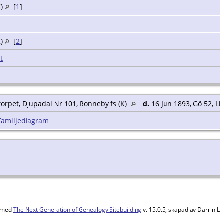
K)
[
1
]
K)
[
2
]
t
torpet, Djupadal Nr 101, Ronneby fs (K)
d.
16 Jun 1893, Gö 52, Li
Familjediagram
d med
The Next Generation of Genealogy Sitebuilding
v. 15.0.5, skapad av Darrin