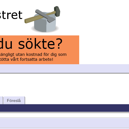
Föreslå