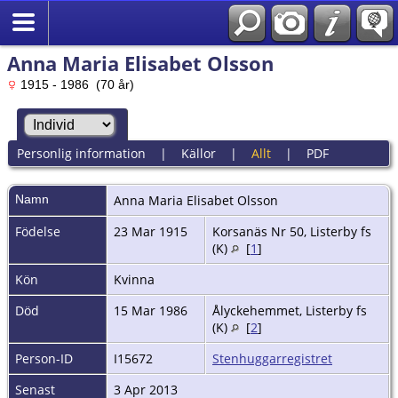
Anna Maria Elisabet Olsson
1915 - 1986 (70 år)
Personlig information
|
Källor
|
Allt
|
PDF
Namn
Anna Maria Elisabet
Olsson
Födelse
23 Mar 1915
Korsanäs Nr 50, Listerby fs
(K)
[
1
]
Kön
Kvinna
Död
15 Mar 1986
Ålyckehemmet, Listerby fs
(K)
[
2
]
Person-ID
I15672
Stenhuggarregistret
Senast
3 Apr 2013