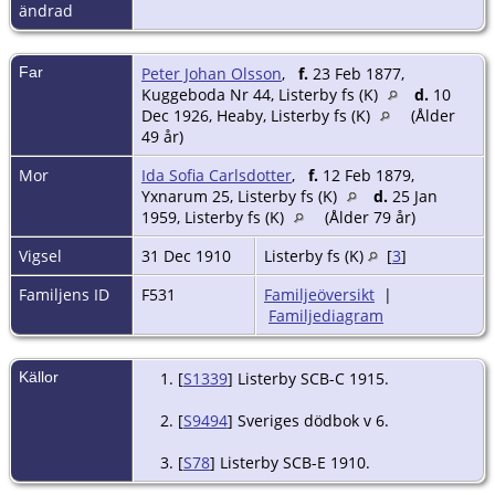
ändrad
Far
Peter Johan Olsson
,
f.
23 Feb 1877,
Kuggeboda Nr 44, Listerby fs (K)
d.
10
Dec 1926, Heaby, Listerby fs (K)
(Ålder
49 år)
Mor
Ida Sofia Carlsdotter
,
f.
12 Feb 1879,
Yxnarum 25, Listerby fs (K)
d.
25 Jan
1959, Listerby fs (K)
(Ålder 79 år)
Vigsel
31 Dec 1910
Listerby fs (K)
[
3
]
Familjens ID
F531
Familjeöversikt
|
Familjediagram
Källor
[
S1339
] Listerby SCB-C 1915.
[
S9494
] Sveriges dödbok v 6.
[
S78
] Listerby SCB-E 1910.