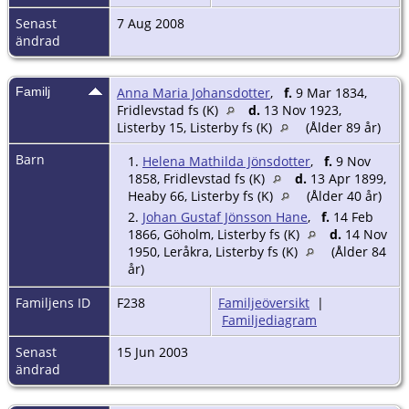
Senast
7 Aug 2008
ändrad
Familj
Anna Maria Johansdotter
,
f.
9 Mar 1834,
Fridlevstad fs (K)
d.
13 Nov 1923,
Listerby 15, Listerby fs (K)
(Ålder 89 år)
Barn
1.
Helena Mathilda Jönsdotter
,
f.
9 Nov
1858, Fridlevstad fs (K)
d.
13 Apr 1899,
Heaby 66, Listerby fs (K)
(Ålder 40 år)
2.
Johan Gustaf Jönsson Hane
,
f.
14 Feb
1866, Göholm, Listerby fs (K)
d.
14 Nov
1950, Leråkra, Listerby fs (K)
(Ålder 84
år)
Familjens ID
F238
Familjeöversikt
|
Familjediagram
Senast
15 Jun 2003
ändrad