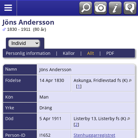
Jöns Andersson
1830 - 1911 (80 år)
Personlig information
|
Källor
|
Allt
|
PDF
Namn
Jöns
Andersson
Födelse
14 Apr 1830
Askunga, Fridlevstad fs (K)
[
1
]
Kön
Man
Yrke
Dräng
Död
5 Apr 1911
Listerby 13, Listerby fs (K)
[
2
]
Person-ID
I1652
Stenhuggarregistret