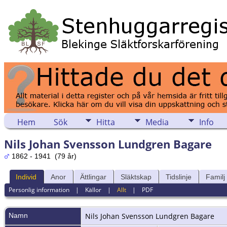
Hem
Sök
Hitta
Media
Info
Nils Johan Svensson Lundgren Bagare
1862 - 1941 (79 år)
Individ
Anor
Ättlingar
Släktskap
Tidslinje
Familj
Personlig information
|
Källor
|
Allt
|
PDF
Namn
Nils Johan
Svensson Lundgren Bagare