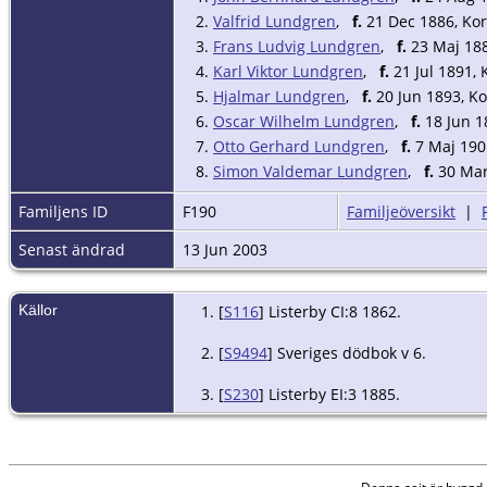
2.
Valfrid Lundgren
,
f.
21 Dec 1886, Kors
3.
Frans Ludvig Lundgren
,
f.
23 Maj 1889
4.
Karl Viktor Lundgren
,
f.
21 Jul 1891, 
5.
Hjalmar Lundgren
,
f.
20 Jun 1893, Ko
6.
Oscar Wilhelm Lundgren
,
f.
18 Jun 18
7.
Otto Gerhard Lundgren
,
f.
7 Maj 1901
8.
Simon Valdemar Lundgren
,
f.
30 Mar 
Familjens ID
F190
Familjeöversikt
|
Senast ändrad
13 Jun 2003
Källor
[
S116
] Listerby CI:8 1862.
[
S9494
] Sveriges dödbok v 6.
[
S230
] Listerby EI:3 1885.