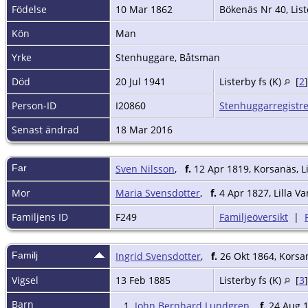
Födelse
10 Mar 1862
Bökenäs Nr 40, List
Kön
Man
Yrke
Stenhuggare, Båtsman
Död
20 Jul 1941
Listerby fs (K)
[
2
Person-ID
I20860
Stenhuggarregistre
Senast ändrad
18 Mar 2016
Far
Sven Nilsson
,
f.
12 Apr 1819, Korsanäs, Li
Mor
Maria Svensdotter
,
f.
4 Apr 1827, Lilla Va
Familjens ID
F249
Familjeöversikt
|
Familj
Ingrid Svensdotter
,
f.
26 Okt 1864, Korsan
Vigsel
13 Feb 1885
Listerby fs (K)
[
3
Barn
1.
John Bernhard Lundgren
,
f.
24 Aug 18