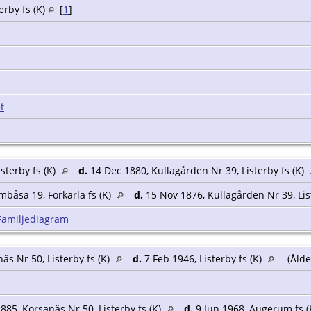
erby fs (K)
[
1
]
]
t
sterby fs (K)
d.
14 Dec 1880, Kullagården Nr 39, Listerby fs (K)
mbåsa 19, Förkärla fs (K)
d.
15 Nov 1876, Kullagården Nr 39, Lis
Familjediagram
äs Nr 50, Listerby fs (K)
d.
7 Feb 1946, Listerby fs (K)
(Ålde
]
85, Korsanäs Nr 50, Listerby fs (K)
d.
9 Jun 1968, Augerum fs (