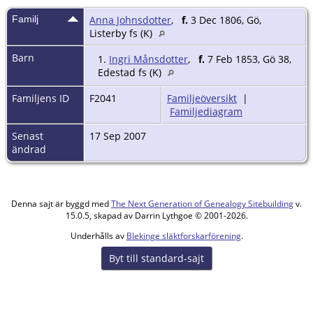
Familj
Anna Johnsdotter
,
f.
3 Dec 1806, Gö,
Listerby fs (K)
Barn
1.
Ingri Månsdotter
,
f.
7 Feb 1853, Gö 38,
Edestad fs (K)
Familjens ID
F2041
Familjeöversikt
|
Familjediagram
Senast
17 Sep 2007
ändrad
Denna sajt är byggd med
The Next Generation of Genealogy Sitebuilding
v.
15.0.5, skapad av Darrin Lythgoe © 2001-2026.
Underhålls av
Blekinge släktforskarförening
.
Byt till standard-sajt