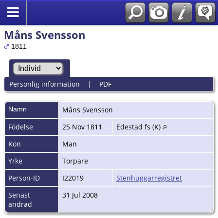
Måns Svensson
1811 -
Personlig information
|
PDF
Namn
Måns
Svensson
Födelse
25 Nov 1811
Edestad fs (K)
Kön
Man
Yrke
Torpare
Person-ID
I22019
Stenhuggarregistret
Senast
31 Jul 2008
ändrad