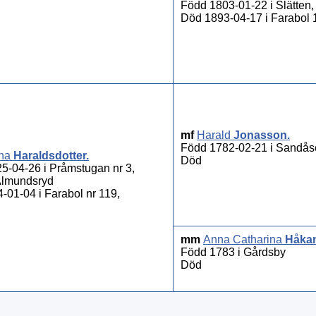
Född 1803-01-22 i Slätten
Död 1893-04-17 i Farabol 1
mf
Harald
Jonasson
.
Född 1782-02-21 i Sandås
na
Haraldsdotter
.
Död
5-04-26 i Pråmstugan nr 3,
 Almundsryd
-01-04 i Farabol nr 119,
mm
Anna Catharina
Håkan
Född 1783 i Gårdsby
Död