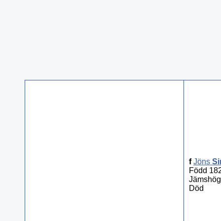
f
Jöns
S
Född 182
Jämshög
Död