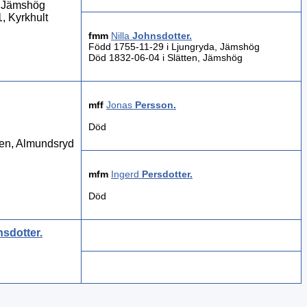
, Jämshög
, Kyrkhult
fmm
Nilla
Johnsdotter
.
Född 1755-11-29 i Ljungryda, Jämshög
Död 1832-06-04 i Slätten, Jämshög
mff
Jonas
Persson
.
Död
en, Almundsryd
mfm
Ingerd
Persdotter
.
Död
sdotter
.