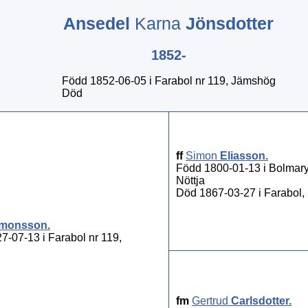
Ansedel
Karna
Jönsdotter
1852-
Född 1852-06-05 i Farabol nr 119, Jämshög
Död
ff
Simon
Eliasson
.
Född 1800-01-13 i Bolmary
Nöttja
Död 1867-03-27 i Farabol, 
imonsson
.
7-07-13 i Farabol nr 119,
fm
Gertrud
Carlsdotter
.