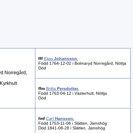
fff
Elias
Johansson
.
Född 1764-12-02 i Bolmaryd Norregård, Nöttja
Död
d Norregård,
Kyrkhult
ffm
Britta
Persdotter
.
Född 1763-04-12 i Västerhult, Nöttja
Död
fmf
Carl
Hansson
.
Född 1753-11-06 i Slätten, Jämshög
Död 1841-08-28 i Slätten, Jämshög