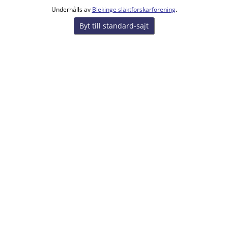
Underhålls av
Blekinge släktforskarförening
.
Byt till standard-sajt