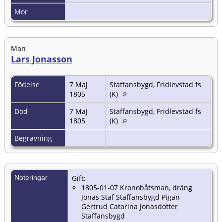
Mor
Man
Lars Jonasson
Födelse
7 Maj
Staffansbygd, Fridlevstad fs
1805
(K)
Död
7 Maj
Staffansbygd, Fridlevstad fs
1805
(K)
Begravning
Noteringar
Gift:
1805-01-07 Kronobåtsman, dräng
Jonas Staf Staffansbygd Pigan
Gertrud Catarina Jonasdotter
Staffansbygd