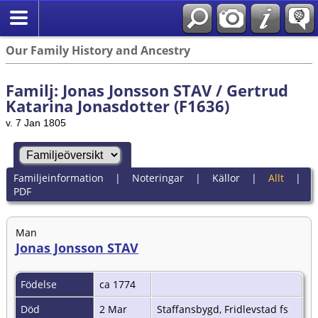
Our Family History and Ancestry
Familj: Jonas Jonsson STAV / Gertrud
Katarina Jonasdotter (F1636)
v. 7 Jan 1805
Familjeinformation
|
Noteringar
|
Källor
|
Allt
|
PDF
Man
Jonas Jonsson STAV
Födelse
ca 1774
Död
2 Mar
Staffansbygd, Fridlevstad fs