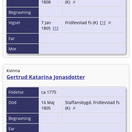
1808
(K)
Begravning
Vigsel
7 Jan
Fridlevstad fs (K) [
1
]
1805 [
1
]
Far
Mor
Kvinna
Gertrud Katarina Jonasdotter
Födelse
ca 1775
Död
16 Maj
Staffansbygd, Fridlevstad fs
1805
(K)
Begravning
Far