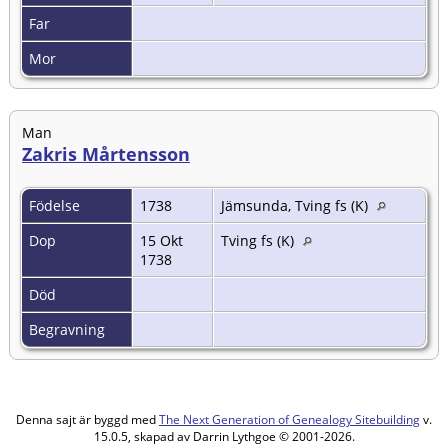
Far
Mor
Man
Zakris Mårtensson
Födelse
1738
Jämsunda, Tving fs (K)
Dop
15 Okt
Tving fs (K)
1738
Död
Begravning
Denna sajt är byggd med
The Next Generation of Genealogy Sitebuilding
v.
15.0.5, skapad av Darrin Lythgoe © 2001-2026.