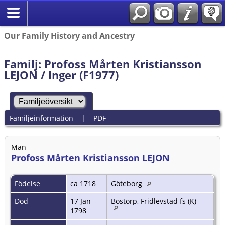
Our Family History and Ancestry
Familj: Profoss Mårten Kristiansson
LEJON / Inger (F1977)
Familjeinformation
|
PDF
Man
Profoss Mårten Kristiansson LEJON
Födelse
ca 1718
Göteborg
Död
17 Jan
Bostorp, Fridlevstad fs (K)
1798