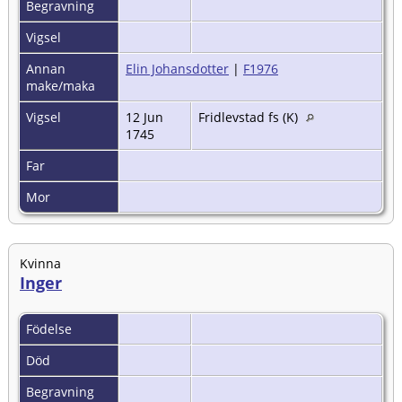
Begravning
Vigsel
Annan
Elin Johansdotter
|
F1976
make/maka
Vigsel
12 Jun
Fridlevstad fs (K)
1745
Far
Mor
Kvinna
Inger
Födelse
Död
Begravning