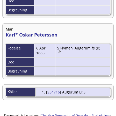
Död
Begravning
Man
Karl* Oskar Petersson
Födelse
6 Apr
S Flymen, Augerum fs (K)
1886
Död
Begravning
Källor
[
S34716
] Augerum EI:5.
Denna sajt är byggd med
The Next Generation of Genealogy Sitebuilding
v.