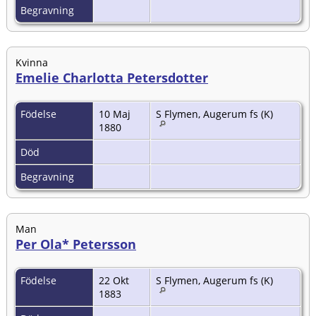
Begravning
Kvinna
Emelie Charlotta Petersdotter
Födelse
10 Maj
S Flymen, Augerum fs (K)
1880
Död
Begravning
Man
Per Ola* Petersson
Födelse
22 Okt
S Flymen, Augerum fs (K)
1883