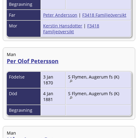
Begravning
Far
Peter Andersson
|
F3418 Familjeöversikt
Mor
Kerstin Hansdotter
|
F3418
Familjeöversikt
Man
Per Olof Petersson
Födelse
3 Jan
S Flymen, Augerum fs (K)
1870
Död
4 Jan
S Flymen, Augerum fs (K)
1881
Begravning
Man