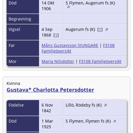
Död
14 Okt
S Flymen, Augerum fs (K)
1906
Begravning
Vigsel
4 Sep
Augerum fs (K) [
1
]
1868 [
1
]
Far
Måns Gustavsson SJUNGARE
|
F3108
Familjeöversikt
Mor
Maria Nilsdotter
|
F3108 Familjeöversikt
Kvinna
Gustava* Charlotta Petersdotter
Födelse
6 Nov
Lillö, Rödeby fs (K)
1842
Död
1 Mar
S Flymen, Flymen fs (K)
1925