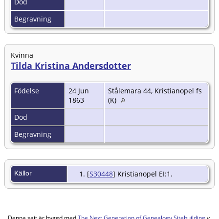
Död
Begravning
Kvinna
Tilda Kristina Andersdotter
Födelse
24 Jun
Stålemara 44, Kristianopel fs
1863
(K)
Död
Begravning
Källor
[
S30448
] Kristianopel EI:1.
Denna sajt är byggd med
The Next Generation of Genealogy Sitebuilding
v.