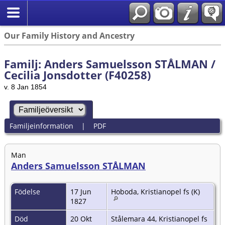
Our Family History and Ancestry
Familj: Anders Samuelsson STÅLMAN /
Cecilia Jonsdotter (F40258)
v. 8 Jan 1854
Familjeinformation
|
PDF
Man
Anders Samuelsson STÅLMAN
Födelse
17 Jun
Hoboda, Kristianopel fs (K)
1827
Död
20 Okt
Stålemara 44, Kristianopel fs