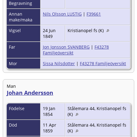
Begravning
Annan
Nils Olsson LUSTIG
|
F39661
make/maka
Vigsel
24 Jun
Kristianopel fs (K)
1849
Far
Jon Jonsson SVANBERG
|
F43278
Familjeöversikt
Mor
Sissa Nilsdotter
|
F43278 Familjeöversikt
Man
Johan Andersson
Födelse
19 Jan
Stålemara 44, Kristianopel fs
1854
(K)
Död
11 Apr
Stålemara 44, Kristianopel fs
1859
(K)