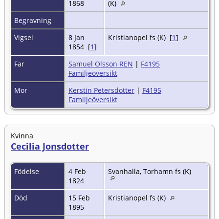
1868
(K)
Begravning
Vigsel
8 Jan
Kristianopel fs (K) [
1
]
1854 [
1
]
Far
Samuel Olsson REN
|
F4195
Familjeöversikt
Mor
Kerstin Petersdotter
|
F4195
Familjeöversikt
Kvinna
Cecilia Jonsdotter
Födelse
4 Feb
Svanhalla, Torhamn fs (K)
1824
Död
15 Feb
Kristianopel fs (K)
1895