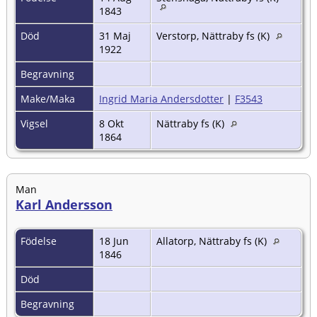
1843
Död
31 Maj
Verstorp, Nättraby fs (K)
1922
Begravning
Make/Maka
Ingrid Maria Andersdotter
|
F3543
Vigsel
8 Okt
Nättraby fs (K)
1864
Man
Karl Andersson
Födelse
18 Jun
Allatorp, Nättraby fs (K)
1846
Död
Begravning