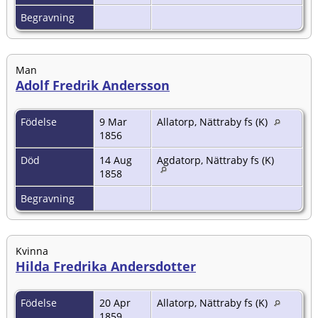
Begravning
Man
Adolf Fredrik Andersson
Födelse
9 Mar
Allatorp, Nättraby fs (K)
1856
Död
14 Aug
Agdatorp, Nättraby fs (K)
1858
Begravning
Kvinna
Hilda Fredrika Andersdotter
Födelse
20 Apr
Allatorp, Nättraby fs (K)
1859