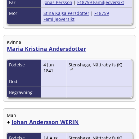
Far
Jonas Persson
|
F18759 Familjeöversikt
Mor
Stina Kajsa Persdotter
|
F18759
Familjeöversikt
Kvinna
Maria Kristina Andersdotter
Födelse
4 Jun
Stenshaga, Nättraby fs (K)
1841
Död
Begravning
Man
+
Johan Andersson WERIN
Födelse
14 Aug
Stenshaga, Nättraby fs (K)