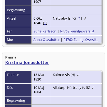
1907
Begravning
Vigsel
6 Okt
Nättraby fs (K) [
1
]
1840 [
1
]
Far
Sune Karlsson
|
F4762 Familjeöversikt
Mor
Anna Olasdotter
|
F4762 Familjeöversikt
Kvinna
Kristina Jonasdotter
Födelse
13 Mar
Kalmar sfs (H)
1820
Död
10 Maj
Allatorp, Nättraby fs (K)
1884
Begravning