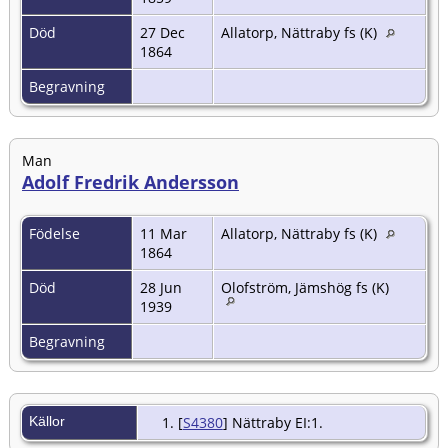
Död
27 Dec
Allatorp, Nättraby fs (K)
1864
Begravning
Man
Adolf Fredrik Andersson
Födelse
11 Mar
Allatorp, Nättraby fs (K)
1864
Död
28 Jun
Olofström, Jämshög fs (K)
1939
Begravning
Källor
[
S4380
] Nättraby EI:1.