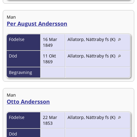
Man
Per August Andersson
Födelse
16 Mar
Allatorp, Nättraby fs (K)
1849
Död
11 Okt
Allatorp, Nättraby fs (K)
1869
Begravning
Man
Otto Andersson
Födelse
22 Mar
Allatorp, Nättraby fs (K)
1853
Död