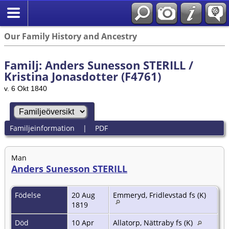
Our Family History and Ancestry
Familj: Anders Sunesson STERILL /
Kristina Jonasdotter (F4761)
v. 6 Okt 1840
Familjeinformation
|
PDF
Man
Anders Sunesson STERILL
Födelse
20 Aug
Emmeryd, Fridlevstad fs (K)
1819
Död
10 Apr
Allatorp, Nättraby fs (K)