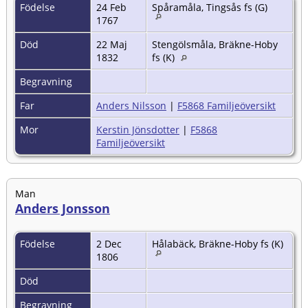
Födelse
24 Feb
Spåramåla, Tingsås fs (G)
1767
Död
22 Maj
Stengölsmåla, Bräkne-Hoby
1832
fs (K)
Begravning
Far
Anders Nilsson
|
F5868 Familjeöversikt
Mor
Kerstin Jönsdotter
|
F5868
Familjeöversikt
Man
Anders Jonsson
Födelse
2 Dec
Hålabäck, Bräkne-Hoby fs (K)
1806
Död
Begravning