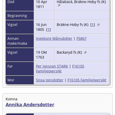
Död
10 Apr
Hålabäck, Bräkne-Hoby fs (K)
1811
Begravning
Vigsel
16 Jun
Bräkne-Hoby fs (K) [
1
]
1805 [
1
]
Annan
Ingeborg Månsdotter
|
F5867
make/maka
Vigsel
19 Okt
Backaryd fs (K)
1763
Far
Per Jonsson STARK
|
F16105
Familjeöversikt
Mor
Sissa Jonsdotter
|
F16105 Familjeöversikt
Kvinna
Annika Andersdotter