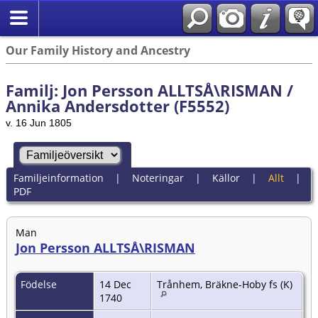
Our Family History and Ancestry
Familj: Jon Persson ALLTSÅ\RISMAN /
Annika Andersdotter (F5552)
v. 16 Jun 1805
Familjeinformation
|
Noteringar
|
Källor
|
Allt
|
PDF
Man
Jon Persson ALLTSÅ\RISMAN
Födelse
14 Dec
Trånhem, Bräkne-Hoby fs (K)
1740