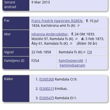
Senast
9 Mar 2013
ändrad
Far
Frans Fredrik Hagström ÅGREN
,
f.
10 Jul
1834, Karlskrona amt fs (K)
Mor
Johanna Andersdotter
,
f.
24 Okt 1833,
Möcklö 97, Ramdala fs (K)
d.
5 Feb 1873,
Åby 61, Ramdala fs (K)
(Ålder 39 år)
Vigsel
22 Feb 1858
Ramdala fs (K)
[
3
]
Familjens ID
F254
Familjeöversikt
|
Familjediagram
Källor
[
S30530
] Ramdala CI:9.
[
S30021
] Emibas.
[
S30547
] Ramdala EI:1.