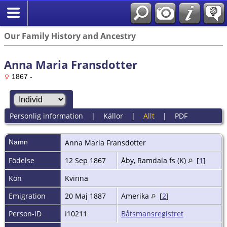
Our Family History and Ancestry
Anna Maria Fransdotter
1867 -
Personlig information
|
Källor
|
Allt
|
PDF
Namn
Anna Maria
Fransdotter
Födelse
12 Sep 1867
Åby, Ramdala fs (K)
[
1
]
Kön
Kvinna
Emigration
20 Maj 1887
Amerika
[
2
]
Person-ID
I10211
Båtsmansregistret