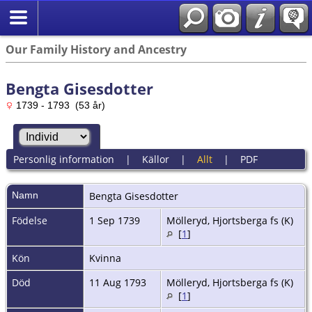
Our Family History and Ancestry
Bengta Gisesdotter
1739 - 1793 (53 år)
Personlig information
|
Källor
|
Allt
|
PDF
Namn
Bengta
Gisesdotter
Födelse
1 Sep 1739
Mölleryd, Hjortsberga fs (K)
[
1
]
Kön
Kvinna
Död
11 Aug 1793
Mölleryd, Hjortsberga fs (K)
[
1
]