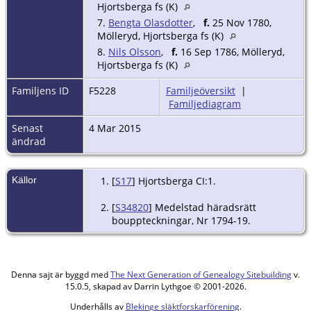
Hjortsberga fs (K)
7.
Bengta Olasdotter
,
f.
25 Nov 1780,
Mölleryd, Hjortsberga fs (K)
8.
Nils Olsson
,
f.
16 Sep 1786, Mölleryd,
Hjortsberga fs (K)
Familjens ID
F5228
Familjeöversikt
|
Familjediagram
Senast
4 Mar 2015
ändrad
Källor
[
S17
] Hjortsberga CI:1.
[
S34820
] Medelstad häradsrätt
bouppteckningar, Nr 1794-19.
Denna sajt är byggd med
The Next Generation of Genealogy Sitebuilding
v.
15.0.5, skapad av Darrin Lythgoe © 2001-2026.
Underhålls av
Blekinge släktforskarförening
.