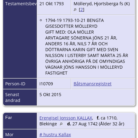
Testamentsbevakning
21 Okt 1793
Mölleryd, Hjortsberga fs (K)
[
2
]
1794-19 1793-10-21 BENGTA
GISESDOTTER MÖLLERYD
GIFT MED: OLA MÖLLER
ARVTAGARE SÖNERNA JÖNS 21 ÅR,
ANDERS 16 ÅR, NILS 7 ÅR OCH
DÖTTRARNA KARIN GIFT MED SVEN
NILSSON I LISTERBY SAMT MÄRTA 25 ÅR
ÖVRIGA ANHÖRIGA PÅ DE OMYNDIGAS
VÄGNAR JÖNS HANSSON I MÖLLERYD
FASTIGHET
Person-ID
I10709
Båtsmansregistret
Senast
5 Okt 2015
ändrad
Far
Erengisel Jonsson KALLAX
,
f.
ca 1710,
Blekinge
d.
27 Aug 1742 (Ålder 32 år)
Mor
# hustru Kallax