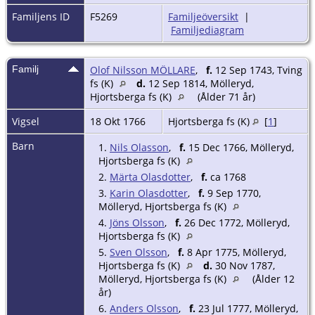
Familjens ID
F5269
Familjeöversikt
|
Familjediagram
Familj
Olof Nilsson MÖLLARE
,
f.
12 Sep 1743, Tving
fs (K)
d.
12 Sep 1814, Mölleryd,
Hjortsberga fs (K)
(Ålder 71 år)
Vigsel
18 Okt 1766
Hjortsberga fs (K)
[
1
]
Barn
1.
Nils Olasson
,
f.
15 Dec 1766, Mölleryd,
Hjortsberga fs (K)
2.
Märta Olasdotter
,
f.
ca 1768
3.
Karin Olasdotter
,
f.
9 Sep 1770,
Mölleryd, Hjortsberga fs (K)
4.
Jöns Olsson
,
f.
26 Dec 1772, Mölleryd,
Hjortsberga fs (K)
5.
Sven Olsson
,
f.
8 Apr 1775, Mölleryd,
Hjortsberga fs (K)
d.
30 Nov 1787,
Mölleryd, Hjortsberga fs (K)
(Ålder 12
år)
6.
Anders Olsson
,
f.
23 Jul 1777, Mölleryd,