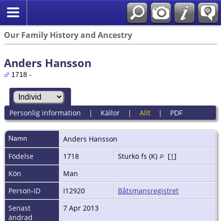
Our Family History and Ancestry
Anders Hansson
1718 -
Personlig information
|
Källor
|
Allt
|
PDF
Namn
Anders
Hansson
Födelse
1718
Sturkö fs (K)
[
1
]
Kön
Man
Person-ID
I12920
Båtsmansregistret
Senast
7 Apr 2013
ändrad