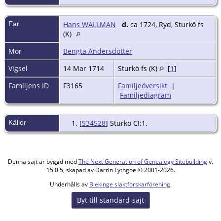
Far
Hans WALLMAN
d.
ca 1724, Ryd, Sturkö fs
(K)
Mor
Bengta Andersdotter
Vigsel
14 Mar 1714
Sturkö fs (K)
[
1
]
Familjens ID
F3165
Familjeöversikt
|
Familjediagram
Källor
[
S34528
] Sturkö CI:1.
Denna sajt är byggd med
The Next Generation of Genealogy Sitebuilding
v.
15.0.5, skapad av Darrin Lythgoe © 2001-2026.
Underhålls av
Blekinge släktforskarförening
.
Byt till standard-sajt