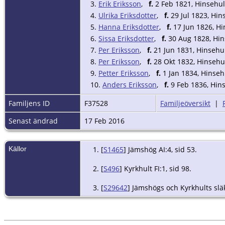
3.
Erik Eriksson
,
f.
2 Feb 1821, Hinsehul
4.
Ulrika Eriksdotter
,
f.
29 Jul 1823, Hin
5.
Hanna Eriksdotter
,
f.
17 Jun 1826, Hi
6.
Sissa Eriksdotter
,
f.
30 Aug 1828, Hin
7.
Per Eriksson
,
f.
21 Jun 1831, Hinsehu
8.
Per Eriksson
,
f.
28 Okt 1832, Hinsehu
9.
Petter Eriksson
,
f.
1 Jan 1834, Hinseh
10.
Anders Eriksson
,
f.
9 Feb 1836, Hins
Familjens ID
F37528
Familjeöversikt
|
Senast ändrad
17 Feb 2016
Källor
[
S1465
] Jämshög AI:4, sid 53.
[
S496
] Kyrkhult FI:1, sid 98.
[
S29642
] Jämshögs och Kyrkhults slä