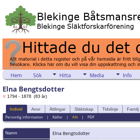
Hem
Sök
Hitta
Media
Info
Elna Bengtsdotter
1794 - 1878 (83 år)
Individ
Anor
Ättlingar
Släktskap
Tidslinje
Familj
Personlig information
|
Källor
|
Allt
|
PDF
Namn
Elna
Bengtsdotter