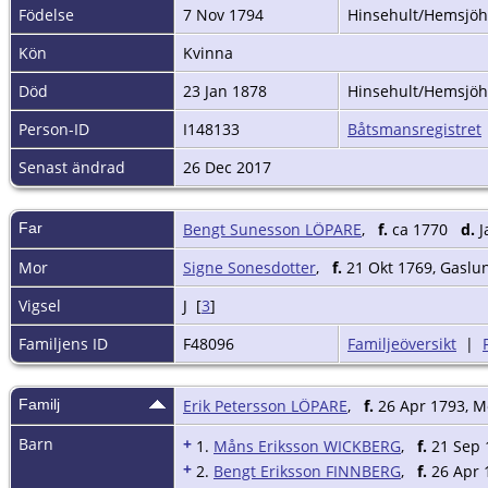
Födelse
7 Nov 1794
Hinsehult/Hemsjöhu
Kön
Kvinna
Död
23 Jan 1878
Hinsehult/Hemsjöhu
Person-ID
I148133
Båtsmansregistret
Senast ändrad
26 Dec 2017
Far
Bengt Sunesson LÖPARE
,
f.
ca 1770
d.
J
Mor
Signe Sonesdotter
,
f.
21 Okt 1769, Gaslun
Vigsel
J [
3
]
Familjens ID
F48096
Familjeöversikt
|
Familj
Erik Petersson LÖPARE
,
f.
26 Apr 1793, Mö
Barn
+
1.
Måns Eriksson WICKBERG
,
f.
21 Sep 
+
2.
Bengt Eriksson FINNBERG
,
f.
26 Apr 