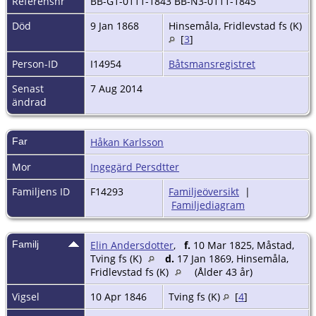
Referensnr
BB-G1-0111-1843 BB-N3-0111-1845
Död
9 Jan 1868
Hinsemåla, Fridlevstad fs (K)
[
3
]
Person-ID
I14954
Båtsmansregistret
Senast
7 Aug 2014
ändrad
Far
Håkan Karlsson
Mor
Ingegärd Persdtter
Familjens ID
F14293
Familjeöversikt
|
Familjediagram
Familj
Elin Andersdotter
,
f.
10 Mar 1825, Måstad,
Tving fs (K)
d.
17 Jan 1869, Hinsemåla,
Fridlevstad fs (K)
(Ålder 43 år)
Vigsel
10 Apr 1846
Tving fs (K)
[
4
]