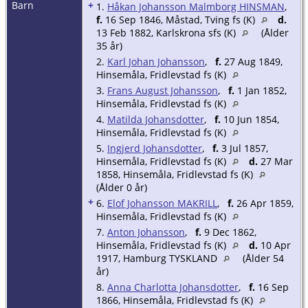
Barn
+
1.
Håkan Johansson Malmborg HINSMAN
,
f.
16 Sep 1846, Måstad, Tving fs (K)
d.
13 Feb 1882, Karlskrona sfs (K)
(Ålder
35 år)
2.
Karl Johan Johansson
,
f.
27 Aug 1849,
Hinsemåla, Fridlevstad fs (K)
3.
Frans August Johansson
,
f.
1 Jan 1852,
Hinsemåla, Fridlevstad fs (K)
4.
Matilda Johansdotter
,
f.
10 Jun 1854,
Hinsemåla, Fridlevstad fs (K)
5.
Ingjerd Johansdotter
,
f.
3 Jul 1857,
Hinsemåla, Fridlevstad fs (K)
d.
27 Mar
1858, Hinsemåla, Fridlevstad fs (K)
(Ålder 0 år)
+
6.
Elof Johansson MAKRILL
,
f.
26 Apr 1859,
Hinsemåla, Fridlevstad fs (K)
7.
Anton Johansson
,
f.
9 Dec 1862,
Hinsemåla, Fridlevstad fs (K)
d.
10 Apr
1917, Hamburg TYSKLAND
(Ålder 54
år)
8.
Anna Charlotta Johansdotter
,
f.
16 Sep
1866, Hinsemåla, Fridlevstad fs (K)