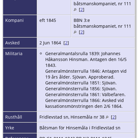
båtsmanskompaniet, nr 111
[
2
]
Kompani
eft 1845
BBN 3:e
båtsmanskompaniet, nr 111
[
2
]
Avsked
2 Jun 1864 [
2
]
Militaria
Generalmantalsrulla 1839: Johannes
Håkansson Hinsman. Antagen den 16/5
1843.
Generalmönsterrulla 1846: Antagen vid
19 års ålder. Sjövan. Approberad.
Generalmönsterrulla 1851: Sjövan.
Generalmönsterrulla 1856: Sjövan.
Generalmönsterrulla 1861: Välbefaren.
Generalmönsterrulla 1866: Avsked vid
kassationsmönstringen den 2/6 1864.
Rusthåll
Fridlevstad sn, Hinsemåla nr 38
[
2
]
Yrke
Båtsman för Hinsemåla i Fridlevstad sn