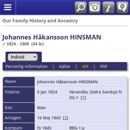
Our Family History and Ancestry
Johannes Håkansson HINSMAN
1824 - 1868 (44 år)
Personlig information
|
Källor
|
Allt
|
PDF
Namn
Johannes
Håkansson HINSMAN
Födelse
6 Jan 1824
Väramåla, Södra Sandsjö fs
(G)
[
1
]
Kön
Man
Antagen
16 Maj 1843 [
2
]
Kompani
fö 1845
BBG 1:a