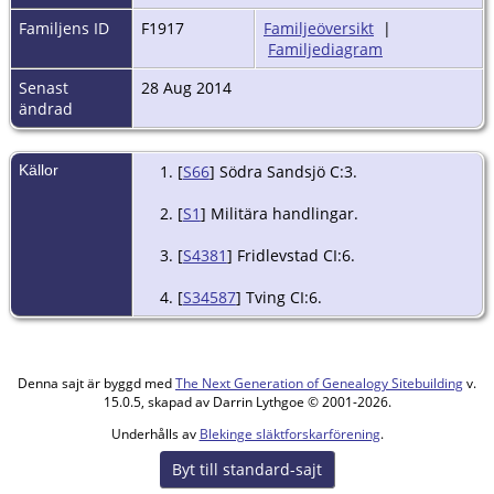
Familjens ID
F1917
Familjeöversikt
|
Familjediagram
Senast
28 Aug 2014
ändrad
Källor
[
S66
] Södra Sandsjö C:3.
[
S1
] Militära handlingar.
[
S4381
] Fridlevstad CI:6.
[
S34587
] Tving CI:6.
Denna sajt är byggd med
The Next Generation of Genealogy Sitebuilding
v.
15.0.5, skapad av Darrin Lythgoe © 2001-2026.
Underhålls av
Blekinge släktforskarförening
.
Byt till standard-sajt