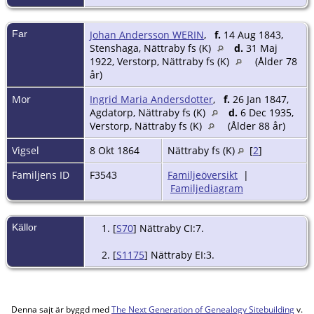
Far
Johan Andersson WERIN
,
f.
14 Aug 1843,
Stenshaga, Nättraby fs (K)
d.
31 Maj
1922, Verstorp, Nättraby fs (K)
(Ålder 78
år)
Mor
Ingrid Maria Andersdotter
,
f.
26 Jan 1847,
Agdatorp, Nättraby fs (K)
d.
6 Dec 1935,
Verstorp, Nättraby fs (K)
(Ålder 88 år)
Vigsel
8 Okt 1864
Nättraby fs (K)
[
2
]
Familjens ID
F3543
Familjeöversikt
|
Familjediagram
Källor
[
S70
] Nättraby CI:7.
[
S1175
] Nättraby EI:3.
Denna sajt är byggd med
The Next Generation of Genealogy Sitebuilding
v.