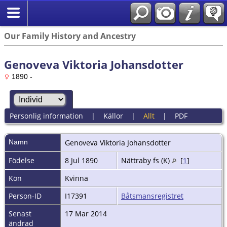
Our Family History and Ancestry
Genoveva Viktoria Johansdotter
1890 -
Personlig information
|
Källor
|
Allt
|
PDF
Namn
Genoveva Viktoria
Johansdotter
Födelse
8 Jul 1890
Nättraby fs (K)
[
1
]
Kön
Kvinna
Person-ID
I17391
Båtsmansregistret
Senast
17 Mar 2014
ändrad