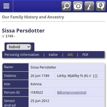
Our Family History and Ancestry
Sissa Persdotter
1749 -
Personlig information
|
Källor
|
Allt
|
PDF
Namn
Sissa
Persdotter
Födelse
26 Jun 1749
Lörby, Mjällby fs (K)
[
1
]
Kön
Kvinna
Person-ID
I183022
Båtsmansregistret
Senast
25 Jun 2012
ändrad