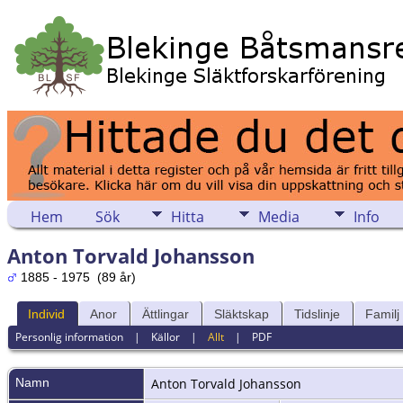
Hem
Sök
Hitta
Media
Info
Anton Torvald Johansson
1885 - 1975 (89 år)
Individ
Anor
Ättlingar
Släktskap
Tidslinje
Familj
Personlig information
|
Källor
|
Allt
|
PDF
Namn
Anton Torvald
Johansson