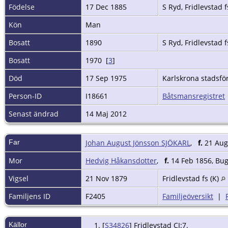
Födelse
17 Dec 1885
S Ryd, Fridlevstad f
Kön
Man
Bosatt
1890
S Ryd, Fridlevstad f
Bosatt
1970 [
3
]
Död
17 Sep 1975
Karlskrona stadsfö
Person-ID
I18661
Båtsmansregistret
Senast ändrad
14 Maj 2012
Far
Johan August Jönsson SJÖKARL
,
f.
21 Aug 
Mor
Hedvig Håkansdotter
,
f.
14 Feb 1856, Bug
Vigsel
21 Nov 1879
Fridlevstad fs (K)
Familjens ID
F2405
Familjeöversikt
|
Källor
[
S34826
] Fridlevstad CI:7.