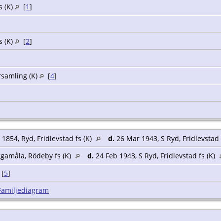
s (K)
[
1
]
s (K)
[
2
]
rsamling (K)
[
4
]
1854, Ryd, Fridlevstad fs (K)
d.
26 Mar 1943, S Ryd, Fridlevstad 
gamåla, Rödeby fs (K)
d.
24 Feb 1943, S Ryd, Fridlevstad fs (K)
[
5
]
Familjediagram