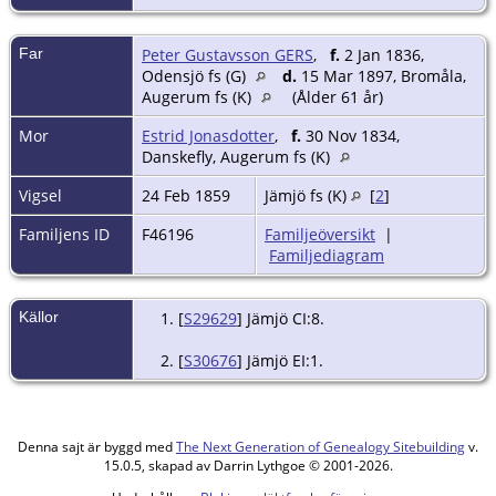
Far
Peter Gustavsson GERS
,
f.
2 Jan 1836,
Odensjö fs (G)
d.
15 Mar 1897, Bromåla,
Augerum fs (K)
(Ålder 61 år)
Mor
Estrid Jonasdotter
,
f.
30 Nov 1834,
Danskefly, Augerum fs (K)
Vigsel
24 Feb 1859
Jämjö fs (K)
[
2
]
Familjens ID
F46196
Familjeöversikt
|
Familjediagram
Källor
[
S29629
] Jämjö CI:8.
[
S30676
] Jämjö EI:1.
Denna sajt är byggd med
The Next Generation of Genealogy Sitebuilding
v.
15.0.5, skapad av Darrin Lythgoe © 2001-2026.