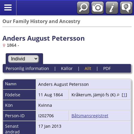
Our Family History and Ancestry
Anders August Petersson
1864 -
Personlig information
|
Källor
|
Allt
|
PDF
Namn
Anders August
Petersson
Födelse
11 Aug 1864
Kråkerum, Jämjö fs (K)
[
1
]
Kön
Kvinna
Person-ID
I202706
Båtsmansregistret
Senast
17 Jan 2013
ändrad