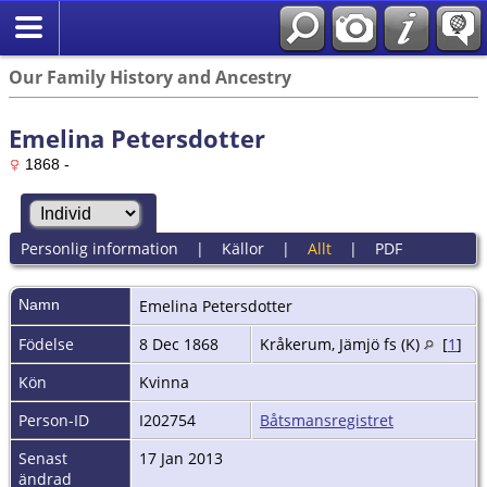
Our Family History and Ancestry
Emelina Petersdotter
1868 -
Personlig information
|
Källor
|
Allt
|
PDF
Namn
Emelina
Petersdotter
Födelse
8 Dec 1868
Kråkerum, Jämjö fs (K)
[
1
]
Kön
Kvinna
Person-ID
I202754
Båtsmansregistret
Senast
17 Jan 2013
ändrad