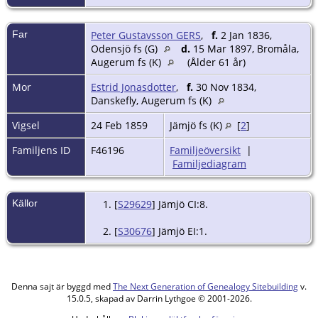
Far
Peter Gustavsson GERS
,
f.
2 Jan 1836,
Odensjö fs (G)
d.
15 Mar 1897, Bromåla,
Augerum fs (K)
(Ålder 61 år)
Mor
Estrid Jonasdotter
,
f.
30 Nov 1834,
Danskefly, Augerum fs (K)
Vigsel
24 Feb 1859
Jämjö fs (K)
[
2
]
Familjens ID
F46196
Familjeöversikt
|
Familjediagram
Källor
[
S29629
] Jämjö CI:8.
[
S30676
] Jämjö EI:1.
Denna sajt är byggd med
The Next Generation of Genealogy Sitebuilding
v.
15.0.5, skapad av Darrin Lythgoe © 2001-2026.