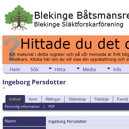
Hem
Sök
Hitta
Media
Info
Ingeborg Persdotter
Individ
Anor
Ättlingar
Släktskap
Tidslinje
Familj
Personlig information
|
PDF
Namn
Ingeborg
Persdotter