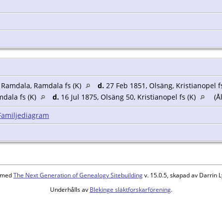
 Ramdala, Ramdala fs (K)
d.
27 Feb 1851, Olsäng, Kristianopel f
dala fs (K)
d.
16 Jul 1875, Olsäng 50, Kristianopel fs (K)
(Ål
Familjediagram
d med
The Next Generation of Genealogy Sitebuilding
v. 15.0.5, skapad av Darrin
Underhålls av
Blekinge släktforskarförening
.