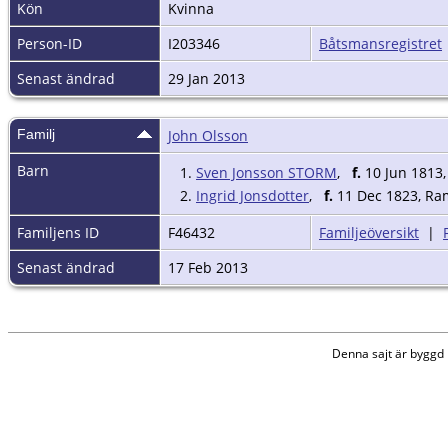
Kön
Kvinna
Person-ID
I203346
Båtsmansregistret
Senast ändrad
29 Jan 2013
Familj
John Olsson
Barn
1.
Sven Jonsson STORM
,
f.
10 Jun 1813,
2.
Ingrid Jonsdotter
,
f.
11 Dec 1823, Ram
Familjens ID
F46432
Familjeöversikt
|
Senast ändrad
17 Feb 2013
Denna sajt är bygg