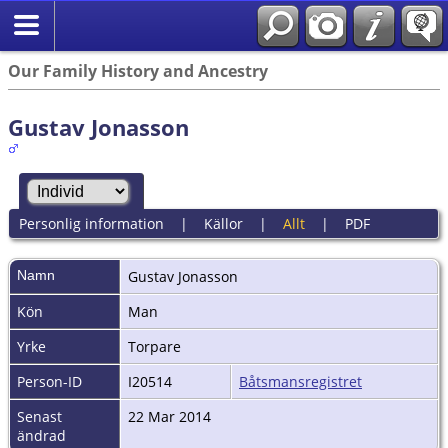
Our Family History and Ancestry
Gustav Jonasson
Personlig information
|
Källor
|
Allt
|
PDF
Namn
Gustav
Jonasson
Kön
Man
Yrke
Torpare
Person-ID
I20514
Båtsmansregistret
Senast
22 Mar 2014
ändrad