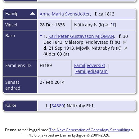
Familj
Anna Maria Svensdotter
,
f.
ca 1813
Vigsel
28 Dec 1838
Nättraby fs (K)
[
1
]
Barn
+
1.
Karl Peter Gustavsson MJÖMAN
,
f.
30
Dec 1843, Målatorp, Fridlevstad fs (K)
d.
21 Sep 1913, Mjövik, Nättraby fs (K)
(Ålder 69 år)
Familjens ID
F3189
Familjeöversikt
|
Familjediagram
Senast
27 Feb 2014
ändrad
Källor
[
S4380
] Nättraby EI:1.
Denna sajt är byggd med
The Next Generation of Genealogy Sitebuilding
v.
15.0.5, skapad av Darrin Lythgoe © 2001-2026.