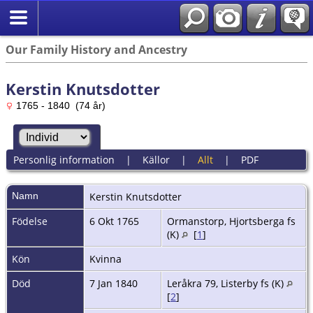
Our Family History and Ancestry
Kerstin Knutsdotter
1765 - 1840 (74 år)
Personlig information
|
Källor
|
Allt
|
PDF
Namn
Kerstin
Knutsdotter
Födelse
6 Okt 1765
Ormanstorp, Hjortsberga fs
(K)
[
1
]
Kön
Kvinna
Död
7 Jan 1840
Leråkra 79, Listerby fs (K)
[
2
]