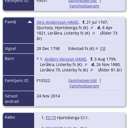
Familjens ID
F9051
Familjeöversikt
|
Familjediagram
Familj
Jöns Andersson HANE
,
f.
21 Jul 1747,
Djurtorp, Hjortsberga fs (K)
d.
8 Apr
1821, Leråkra, Listerby fs (K)
(Ålder 73
år)
Vigsel
28 Dec 1798
Edestad fs (K)
[
3
]
Barn
+
1.
Anders Jönsson HANE
,
f.
3 Aug 1799,
Leråkra, Listerby fs (K)
d.
26 Nov 1880,
Leråkra 79, Listerby fs (K)
(Ålder 81 år)
Familjens ID
F10322
Familjeöversikt
|
Familjediagram
Senast
24 Nov 2014
ändrad
Källor
[
S17
] Hjortsberga CI:1.