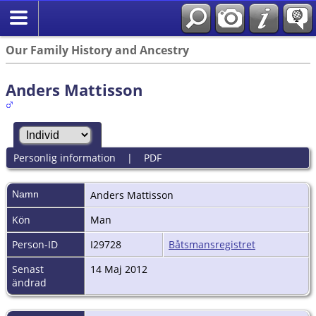
Our Family History and Ancestry
Anders Mattisson
Personlig information
|
PDF
Namn
Anders
Mattisson
Kön
Man
Person-ID
I29728
Båtsmansregistret
Senast
14 Maj 2012
ändrad