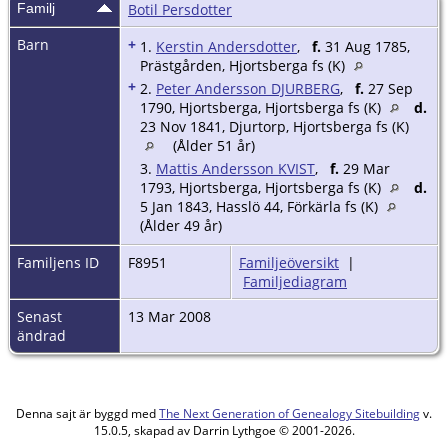
Familj
Botil Persdotter
Barn
+
1.
Kerstin Andersdotter
,
f.
31 Aug 1785,
Prästgården, Hjortsberga fs (K)
+
2.
Peter Andersson DJURBERG
,
f.
27 Sep
1790, Hjortsberga, Hjortsberga fs (K)
d.
23 Nov 1841, Djurtorp, Hjortsberga fs (K)
(Ålder 51 år)
3.
Mattis Andersson KVIST
,
f.
29 Mar
1793, Hjortsberga, Hjortsberga fs (K)
d.
5 Jan 1843, Hasslö 44, Förkärla fs (K)
(Ålder 49 år)
Familjens ID
F8951
Familjeöversikt
|
Familjediagram
Senast
13 Mar 2008
ändrad
Denna sajt är byggd med
The Next Generation of Genealogy Sitebuilding
v.
15.0.5, skapad av Darrin Lythgoe © 2001-2026.